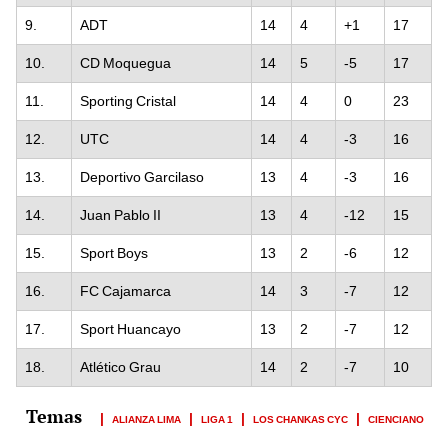
9.
ADT
14
4
+1
17
10.
CD Moquegua
14
5
-5
17
11.
Sporting Cristal
14
4
0
23
12.
UTC
14
4
-3
16
13.
Deportivo Garcilaso
13
4
-3
16
14.
Juan Pablo II
13
4
-12
15
15.
Sport Boys
13
2
-6
12
16.
FC Cajamarca
14
3
-7
12
17.
Sport Huancayo
13
2
-7
12
18.
Atlético Grau
14
2
-7
10
ALIANZA LIMA
LIGA 1
LOS CHANKAS CYC
CIENCIANO