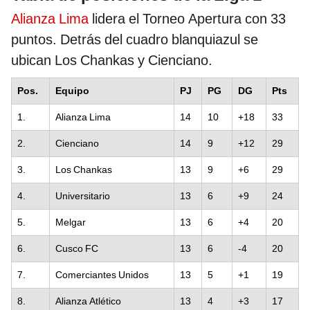
Alianza Lima
lidera el Torneo Apertura con 33
puntos. Detrás del cuadro blanquiazul se
ubican Los Chankas y Cienciano.
Pos.
Equipo
PJ
PG
DG
Pts
1.
Alianza Lima
14
10
+18
33
2.
Cienciano
14
9
+12
29
3.
Los Chankas
13
9
+6
29
4.
Universitario
13
6
+9
24
5.
Melgar
13
6
+4
20
6.
Cusco FC
13
6
-4
20
7.
Comerciantes Unidos
13
5
+1
19
8.
Alianza Atlético
13
4
+3
17