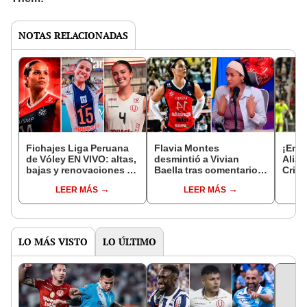
NOTAS RELACIONADAS
Fichajes Liga Peruana
Flavia Montes
¡Emp
de Vóley EN VIVO: altas,
desmintió a Vivian
Alian
bajas y renovaciones en
Baella tras comentarios
Crist
Alianza Lima,
sobre supuesta
Matut
LEER MÁS
LEER MÁS
Universitario, San
incorporación a Alianza
Aper
Martín y Regatas
Lima: "No permitiré que
desprestigie mi imagen"
LO MÁS VISTO
LO ÚLTIMO