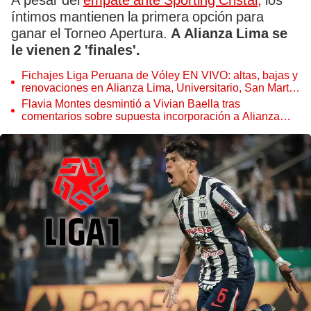
A pesar del
empate ante Sporting Cristal,
los
íntimos mantienen la primera opción para
ganar el Torneo Apertura.
A Alianza Lima se
le vienen 2 'finales'.
Fichajes Liga Peruana de Vóley EN VIVO: altas, bajas y
renovaciones en Alianza Lima, Universitario, San Martín
y Regatas
Flavia Montes desmintió a Vivian Baella tras
comentarios sobre supuesta incorporación a Alianza
Lima: "No permitiré que desprestigie mi imagen"