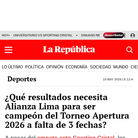
HOY
UNIVERSITARIO VS SPORTING CRISTAL
SINUANO RESULTADOS HOY
CA
LO ÚLTIMO
POLÍTICA
OPINIÓN
ECONOMÍA
SOCIEDAD
MUNDO
CIE
Deportes
10 May 2026 | 8:12 h
¿Qué resultados necesita
Alianza Lima para ser
campeón del Torneo Apertura
2026 a falta de 3 fechas?