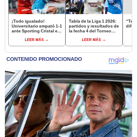
¡Todo igualado!
Tabla de la Liga 1 2026:
“Teng
Universitario empató 1-1
partidos y resultados de
difer
ante Sporting Cristal en
la fecha 4 del Torneo
el estadio Monumental
Clausura y posiciones
LEER MÁS
LEER MÁS
por el Torneo Clausura
del Acumulado
de la Liga 1 2026