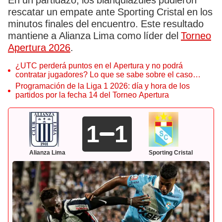
En un partidazo, los blanquiazules pudieron
rescatar un empate ante Sporting Cristal en los
minutos finales del encuentro. Este resultado
mantiene a Alianza Lima como líder del
Torneo
Apertura 2026
.
¿UTC perderá puntos en el Apertura y no podrá
contratar jugadores? Lo que se sabe sobre el caso
Gaspar Gentile
Programación de la Liga 1 2026: día y hora de los
partidos por la fecha 14 del Torneo Apertura
1
1
Alianza Lima
Sporting Cristal