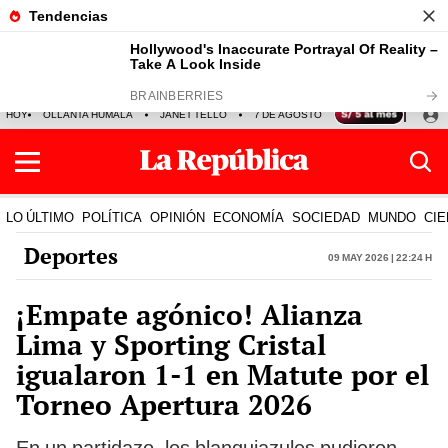
HOY
OLLANTA HUMALA
JANET TELLO
7 DE AGOSTO
TINKA RESULTADOS
LO ÚLTIMO
POLÍTICA
OPINIÓN
ECONOMÍA
SOCIEDAD
MUNDO
CIE
Deportes
09 May 2026 | 22:24 h
¡Empate agónico! Alianza
Lima y Sporting Cristal
igualaron 1-1 en Matute por el
Torneo Apertura 2026