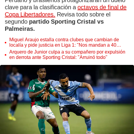
Peruano y brasileños protagonizarán un duelo
clave para la clasificación a
octavos de final de
Copa Libertadores.
Revisa todo sobre el
segundo
partido Sporting Cristal vs
Palmeiras.
Miguel Araujo estalla contra clubes que cambian de
localía y pide justicia en Liga 1: "Nos mandan a 40
grados y otros juegan en Trujillo"
Arquero de Junior culpa a su compañero por expulsión
en derrota ante Sporting Cristal: "Arruinó todo"