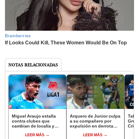
NOTAS RELACIONADAS
Miguel Araujo estalla
Arquero de Junior culpa
Tabla
contra clubes que
a su compañero por
Grup
cambian de localía y
expulsión en derrota
Crist
pide justicia en Liga 1:
ante Sporting Cristal:
Liber
LEER MÁS
LEER MÁS
"Nos mandan a 40
"Arruinó todo"
resul