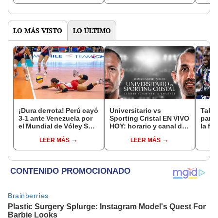
grados y otros juegan
la fe
en Trujillo"
LO MÁS VISTO
LO ÚLTIMO
¡Dura derrota! Perú cayó
Universitario vs
Tabla
3-1 ante Venezuela por
Sporting Cristal EN VIVO
parti
el Mundial de Vóley Sub
HOY: horario y canal de
la fe
17
tv dónde ver el partido
Claus
LEER MÁS
LEER MÁS
de hoy por el Torneo
del 
Clausura 2026