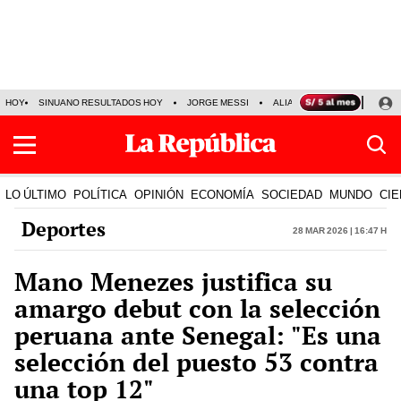
HOY
SINUANO RESULTADOS HOY
JORGE MESSI
ALIANZA LIMA VS SPORT BO
LO ÚLTIMO
POLÍTICA
OPINIÓN
ECONOMÍA
SOCIEDAD
MUNDO
CIE
Deportes
28 Mar 2026 | 16:47 h
Mano Menezes justifica su
amargo debut con la selección
peruana ante Senegal: "Es una
selección del puesto 53 contra
una top 12"