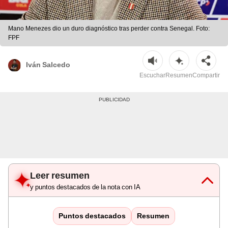
Mano Menezes dio un duro diagnóstico tras perder contra Senegal. Foto:
FPF
Iván Salcedo
Escuchar
Resumen
Compartir
Leer resumen
y puntos destacados de la nota con IA
Puntos destacados
Resumen