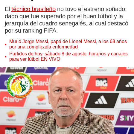
El
técnico brasileño
no tuvo el estreno soñado,
dado que fue superado por el buen fútbol y la
jerarquía del cuadro senegalés, al cual destacó
por su ranking FIFA.
Murió Jorge Messi, papá de Lionel Messi, a los 68 años
por una complicada enfermedad
Partidos de hoy, sábado 8 de agosto: horarios y canales
para ver fútbol EN VIVO