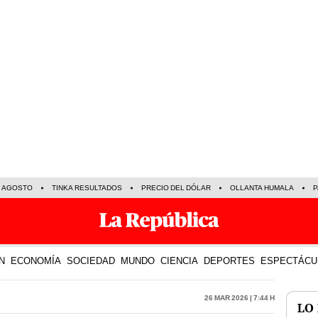
E AGOSTO
TINKA RESULTADOS
PRECIO DEL DÓLAR
OLLANTA HUMALA
P
N
ECONOMÍA
SOCIEDAD
MUNDO
CIENCIA
DEPORTES
ESPECTÁCU
26 Mar 2026 | 7:44 h
LO