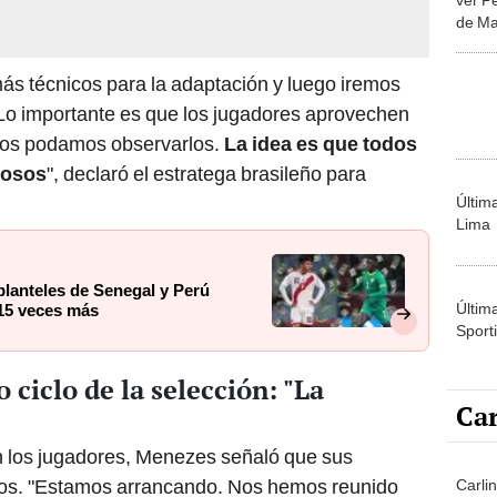
de M
de la
ás técnicos para la adaptación y luego iremos
 Lo importante es que los jugadores aprovechen
ros podamos observarlos.
La idea es que todos
tosos
", declaró el estratega brasileño para
Últim
Lima
 planteles de Senegal y Perú
Últim
 15 veces más
Sporti
ciclo de la selección: "La
Car
n los jugadores, Menezes señaló que sus
os. "Estamos arrancando. Nos hemos reunido
Carlin