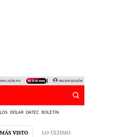
APA LEÓN XIV
NALDY SALDAÑA
INICIAR SESIÓN
LA BELLA LUZ
MAGALY MEDINA
HORÓS
LOS
DÓLAR
DATEC
BOLETÍN
 MÁS VISTO
LO ÚLTIMO