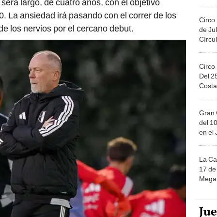
será largo, de cuatro años, con el objetivo
Migue
30. La ansiedad irá pasando con el correr de los
Circo
e los nervios por el cercano debut.
de Jul
Círcul
Circo
Del 2
Costa
Gran 
del 10
en el
La Ca
17 de 
Mega 
Ju