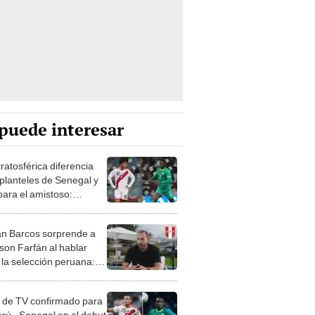
puede interesar
ratosférica diferencia
 planteles de Senegal y
para el amistoso:
anos valen 15 veces más
n Barcos sorprende a
rson Farfán al hablar
 la selección peruana:
o curso de entrenador"
 de TV confirmado para
erú - Senegal en el debut