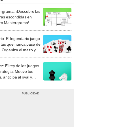
rgrama: ¡Descubre las
ras escondidas en
ro Mastergrama!
rio: El legendario juego
rtas que nunca pasa de
 Organiza el mazo y
stra tu habilidad.
z: El rey de los juegos
trategia. Mueve tus
, anticipa al rival y
gue el jaque mate.