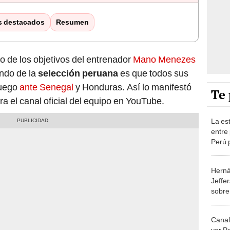
s destacados
Resumen
o de los objetivos del entrenador
Mano Menezes
ndo de la
selección peruana
es que todos sus
juego
ante Senegal
y Honduras. Así lo manifestó
Te 
ra el canal oficial del equipo en YouTube.
La est
entre
Perú 
afric
Herná
Jeffe
sobre
"Teng
Canal
ver P