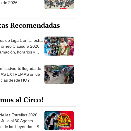
o de 2026
tas Recomendadas
os de Liga 1 en la fecha
 Torneo Clausura 2026:
amación, horarios y
 ver
hi advierte llegada de
IAS EXTREMAS en 65
ncias desde HOY
mos al Circo!
de las Estrellas 2026:
 Julio al 30 Agosto.
e de las Leyendas - San