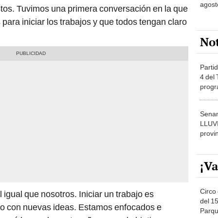
agost
istos. Tuvimos una primera conversación en la que
ara iniciar los trabajos y que todos tengan claro
No
Partid
4 del
progr
dónde
Senam
LLUV
provi
¡Va
Circo 
 igual que nosotros. Iniciar un trabajo es
del 15
ico con nuevas ideas. Estamos enfocados e
Parqu