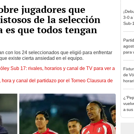
bre jugadores que
¡Debu
stosos de la selección
3-0 a
Sub-1
a es que todos tengan
Parti
agost
para 
lan con los 24 seleccionados que eligió para enfrentar
que existe cierta ansiedad en el equipo.
óley Sub 17: rivales, horarios y canal de TV para ver a
Fixtu
de Vó
ía, hora y canal del partidazo por el Torneo Clausura de
horar
ver a 
¿'Pep
vuelv
a sus
cómi