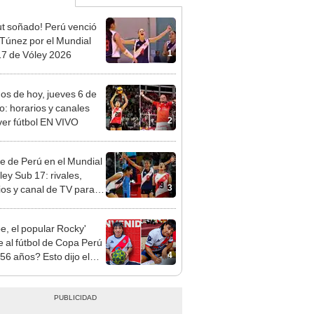
t soñado! Perú venció
 Túnez por el Mundial
1
7 de Vóley 2026
dos de hoy, jueves 6 de
o: horarios y canales
2
ver fútbol EN VIVO
re de Perú en el Mundial
ley Sub 17: rivales,
3
ios y canal de TV para
la selección en el torneo
e, el popular Rocky'
e al fútbol de Copa Perú
4
 56 años? Esto dijo el
co