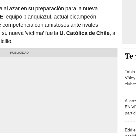
a al azar en su preparación para la nueva
 El equipo blanquiazul, actual bicampeón
 competencia con amistosos ante rivales
 su nueva 'víctima' fue la
U. Católica de Chile
, a
cilio.
Te 
Tabla
Vóley
clubes
fecha
Alian
EN VI
partid
Torne
Eddie
posibl