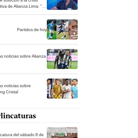
iva de Alianza Lima: "El
ario debe tener el
je claro"
Partidos de hoy
as noticias sobre Alianza
as noticias sobre
ng Cristal
lincaturas
ncatura del sábado 8 de