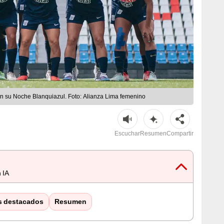
en su Noche Blanquiazul. Foto: Alianza Lima femenino
Escuchar
Resumen
Compartir
 IA
s destacados
Resumen