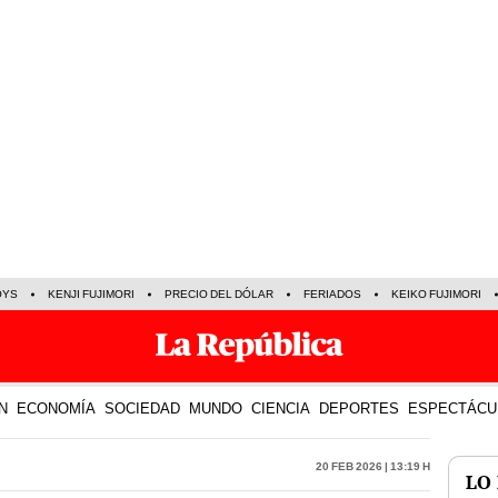
OYS
KENJI FUJIMORI
PRECIO DEL DÓLAR
FERIADOS
KEIKO FUJIMORI
N
ECONOMÍA
SOCIEDAD
MUNDO
CIENCIA
DEPORTES
ESPECTÁCU
20 Feb 2026 | 13:19 h
LO