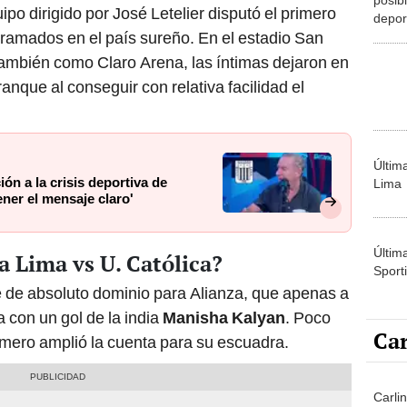
ipo dirigido por José Letelier disputó el primero
deport
ramados en el país sureño. En el estadio San
vestu
mensa
ambién como Claro Arena, las íntimas dejaron en
anque al conseguir con relativa facilidad el
Últim
ión a la crisis deportiva de
Lima
ener el mensaje claro'
Últim
a Lima vs U. Católica?
Sporti
e de absoluto dominio para Alianza, que apenas a
 con un gol de la india
Manisha Kalyan
. Poco
Car
omero amplió la cuenta para su escuadra.
Carli