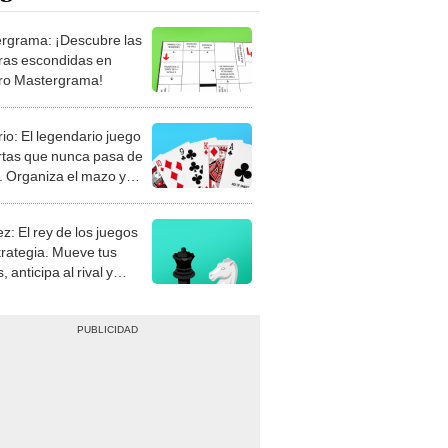
rgrama: ¡Descubre las
ras escondidas en
ro Mastergrama!
rio: El legendario juego
rtas que nunca pasa de
 Organiza el mazo y
stra tu habilidad.
z: El rey de los juegos
trategia. Mueve tus
, anticipa al rival y
gue el jaque mate.