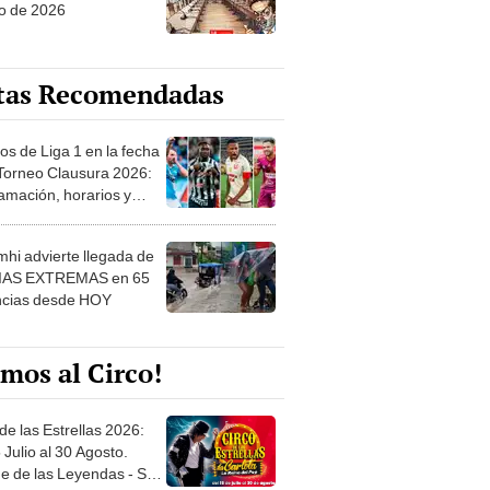
o de 2026
tas Recomendadas
os de Liga 1 en la fecha
 Torneo Clausura 2026:
amación, horarios y
 ver
hi advierte llegada de
IAS EXTREMAS en 65
ncias desde HOY
mos al Circo!
de las Estrellas 2026:
 Julio al 30 Agosto.
e de las Leyendas - San