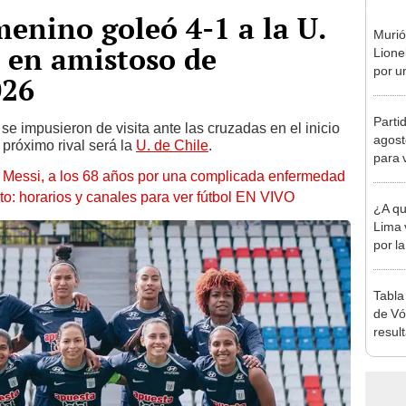
enino goleó 4-1 a la U.
Murió
e en amistoso de
Lione
por u
026
enfe
Parti
e impusieron de visita ante las cruzadas en el inicio
agost
 próximo rival será la
U. de Chile
.
para 
l Messi, a los 68 años por una complicada enfermedad
to: horarios y canales para ver fútbol EN VIVO
¿A qu
Lima 
por l
Claus
Tabla
de Vó
resul
en fa