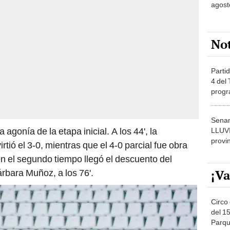
agost
No
Partid
4 del
progr
dónde
Senam
 agonía de la etapa inicial. A los 44', la
LLUV
provi
ió el 3-0, mientras que el 4-0 parcial fue obra
en el segundo tiempo llegó el descuento del
¡Va
árbara Muñoz, a los 76'.
Circo 
del 15
Parqu