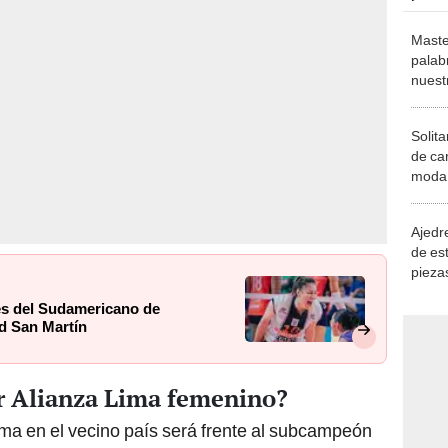
Maste
palab
nuest
Solita
de ca
moda.
demue
Ajedre
de es
piezas
consi
les del Sudamericano de
ad San Martín
r Alianza Lima femenino?
ima en el vecino país será frente al subcampeón