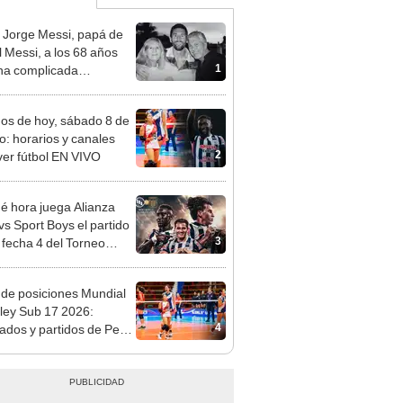
 Jorge Messi, papá de
l Messi, a los 68 años
1
na complicada
rmedad
dos de hoy, sábado 8 de
o: horarios y canales
2
ver fútbol EN VIVO
é hora juega Alianza
vs Sport Boys el partido
3
a fecha 4 del Torneo
ura de la Liga 1 2026?
 de posiciones Mundial
ley Sub 17 2026:
4
tados y partidos de Perú
se de grupos