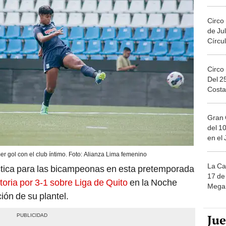
Migue
Circo
de Jul
Círcul
Circo
Del 2
Costa
Gran 
del 10
en el
r gol con el club íntimo. Foto: Alianza Lima femenino
La Ca
ctica para las bicampeonas en esta pretemporada
17 de 
ctoria por 3-1 sobre Liga de Quito
en la Noche
Mega 
ión de su plantel.
Ju