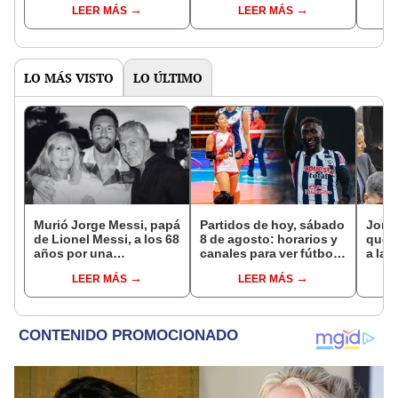
LEER MÁS
LEER MÁS
Lima: “¿Es un líder
"¿Alguien se lo habría
Lima 
positivo en el
quitado a Hernán
separ
vestuario?”
Barcos?"
tiene
sus a
LO MÁS VISTO
LO ÚLTIMO
Murió Jorge Messi, papá
Partidos de hoy, sábado
Jorge
de Lionel Messi, a los 68
8 de agosto: horarios y
que l
años por una
canales para ver fútbol
a la 
complicada enfermedad
EN VIVO
mome
LEER MÁS
LEER MÁS
carre