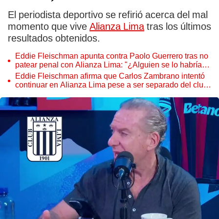
El periodista deportivo se refirió acerca del mal
momento que vive
Alianza Lima
tras los últimos
resultados obtenidos.
Eddie Fleischman apunta contra Paolo Guerrero tras no
patear penal con Alianza Lima: "¿Alguien se lo habría
quitado a Hernán Barcos?"
Eddie Fleischman afirma que Carlos Zambrano intentó
continuar en Alianza Lima pese a ser separado del club:
''No tiene consciencia de sus actos''