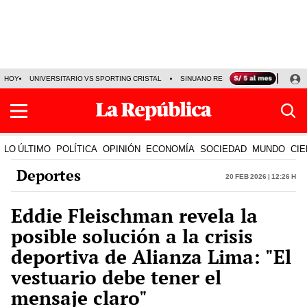
HOY
UNIVERSITARIO VS SPORTING CRISTAL
SINUANO RESULTADOS HOY
CA
LO ÚLTIMO
POLÍTICA
OPINIÓN
ECONOMÍA
SOCIEDAD
MUNDO
CIE
Deportes
20 Feb 2026 | 12:26 h
Eddie Fleischman revela la
posible solución a la crisis
deportiva de Alianza Lima: "El
vestuario debe tener el
mensaje claro"