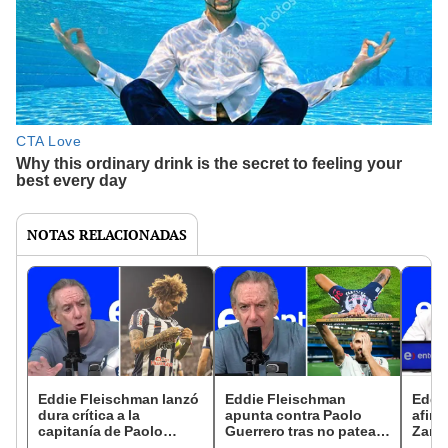
NOTAS RELACIONADAS
Eddie Fleischman lanzó
Eddie Fleischman
Eddi
dura crítica a la
apunta contra Paolo
afirm
capitanía de Paolo
Guerrero tras no patear
Zamb
Guerrero en Alianza
penal con Alianza Lima:
conti