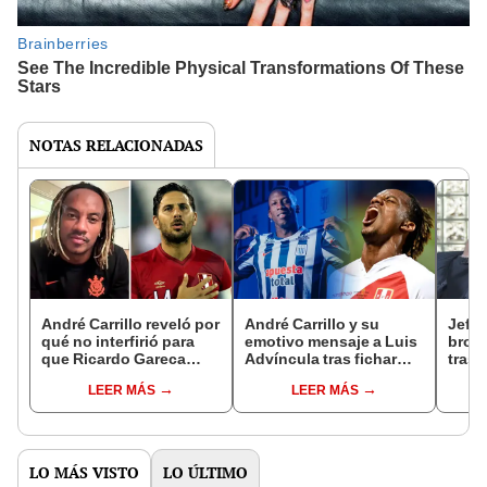
NOTAS RELACIONADAS
André Carrillo reveló por
André Carrillo y su
Jeffe
qué no interfirió para
emotivo mensaje a Luis
brome
que Ricardo Gareca
Advíncula tras fichar
tras 
lleve a Claudio Pizarro al
por Alianza Lima: "Tu
igual
LEER MÁS
LEER MÁS
Mundial 2018: "Era un
sueño hecho realidad"
"Vale
tema de los más
Arabi
grandes"
LO MÁS VISTO
LO ÚLTIMO