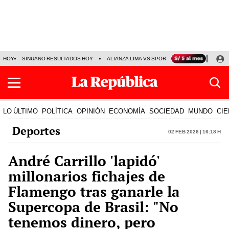
HOY
SINUANO RESULTADOS HOY
ALIANZA LIMA VS SPORT BOYS
JORGE MES
LO ÚLTIMO
POLÍTICA
OPINIÓN
ECONOMÍA
SOCIEDAD
MUNDO
CIE
Deportes
02 Feb 2026 | 16:18 h
André Carrillo 'lapidó'
millonarios fichajes de
Flamengo tras ganarle la
Supercopa de Brasil: "No
tenemos dinero, pero