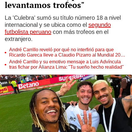
levantamos trofeos"
La 'Culebra' sumó su título número 18 a nivel
internacional y se ubica como el
segundo
futbolista peruano
con más trofeos en el
extranjero.
André Carrillo reveló por qué no interfirió para que
Ricardo Gareca lleve a Claudio Pizarro al Mundial 2018:
"Era un tema de los más grandes"
André Carrillo y su emotivo mensaje a Luis Advíncula
tras fichar por Alianza Lima: "Tu sueño hecho realidad"