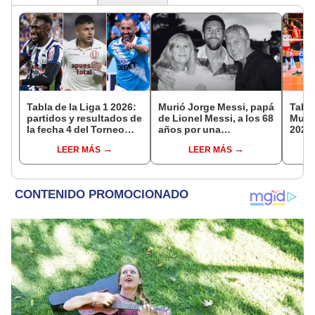
Tabla de la Liga 1 2026:
Murió Jorge Messi, papá
Tabla
partidos y resultados de
de Lionel Messi, a los 68
Mundi
la fecha 4 del Torneo
años por una
2026:
Clausura y posiciones
complicada enfermedad
parti
LEER MÁS
LEER MÁS
del Acumulado
de g