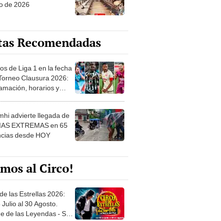
o de 2026
tas Recomendadas
os de Liga 1 en la fecha
 Torneo Clausura 2026:
amación, horarios y
 ver
hi advierte llegada de
IAS EXTREMAS en 65
ncias desde HOY
mos al Circo!
de las Estrellas 2026:
 Julio al 30 Agosto.
e de las Leyendas - San