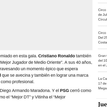
Migue
Circo
de Jul
Círcul
Circo
Del 2
Costa
emiado en esta gala.
Cristiano Ronaldo
también
Gran 
del 10
“Mejor Jugador de Medio Oriente”. A sus 40 años,
en el
travesando un momento épico que espera
l
que se avecina y también en lograr una marca
La Ca
s como profesional.
17 de 
Mega 
o Diego Armando Maradona. Y el
PSG
cerró como
o el “Mejor DT” y Vitinha el “Mejor
Ju