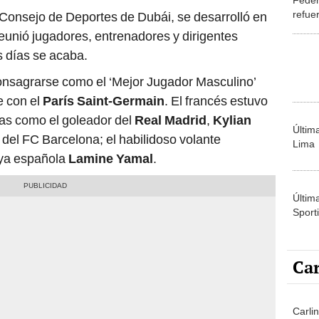
refue
 Consejo de Deportes de Dubái, se desarrolló en
Alian
eunió jugadores, entrenadores y dirigentes
 días se acaba.
consagrarse como el ‘Mejor Jugador Masculino’
e con el
París Saint-Germain
. El francés estuvo
ras como el goleador del
Real Madrid
,
Kylian
Últim
, del FC Barcelona; el habilidoso volante
Lima
oya española
Lamine Yamal
.
Últim
Sporti
Car
Carli