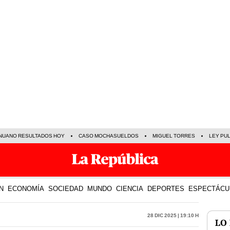
NUANO RESULTADOS HOY
CASO MOCHASUELDOS
MIGUEL TORRES
LEY PU
N
ECONOMÍA
SOCIEDAD
MUNDO
CIENCIA
DEPORTES
ESPECTÁCU
28 Dic 2025 | 19:10 h
LO