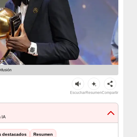
ifusión
Escuchar
Resumen
Compartir
 IA
s destacados
Resumen