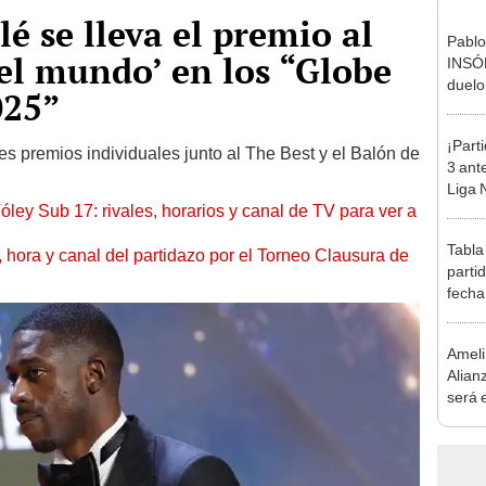
 se lleva el premio al
Pablo
el mundo’ en los “Globe
INSÓL
duelo
025”
en el
¡Part
res premios individuales junto al The Best y el Balón de
3 ant
Liga 
óley Sub 17: rivales, horarios y canal de TV para ver a
2023
Tabla
ía, hora y canal del partidazo por el Torneo Clausura de
parti
fecha
posic
Ameli
Alian
será e
temp