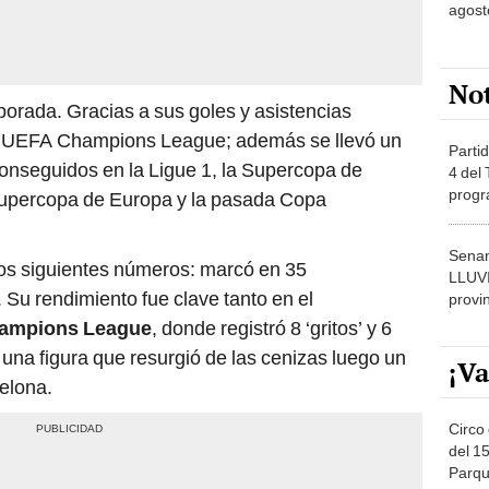
agost
No
porada. Gracias a sus goles y asistencias
a UEFA Champions League; además se llevó un
Partid
onseguidos en la Ligue 1, la Supercopa de
4 del
progr
 Supercopa de Europa y la pasada Copa
dónde
Senam
os siguientes números: marcó en 35
LLUV
 Su rendimiento fue clave tanto en el
provi
ampions League
, donde registró 8 ‘gritos’ y 6
na figura que resurgió de las cenizas luego un
¡Va
celona.
Circo 
del 15
Parqu