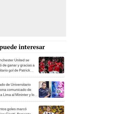
puede interesar
nchester United se
ó de ganar y gracias a
itario gol de Patrick
 superó al Newcastle
do de Universitario
iona comunicado de
a Lima al Mininter y lo
ca de impreciso: "No se
 a la verdad"
tos goles marcó
co Girotti, flamante