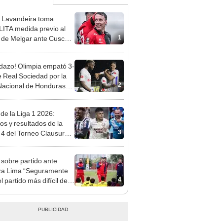
 Lavandeira toma
ITA medida previo al
1
 de Melgar ante Cusco
 Torneo Clausura
idazo! Olimpia empató 3-
e Real Sociedad por la
2
Nacional de Honduras
 de la Liga 1 2026:
dos y resultados de la
3
 4 del Torneo Clausura y
iones del Acumulado
 sobre partido ante
za Lima “Seguramente
4
l partido más difícil de la
orada”