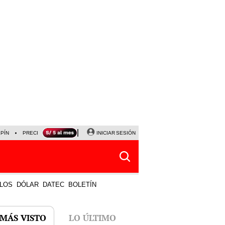
LPÍN
PRECIO DEL DÓLAR
CORTE DE LUZ
INICIAR SESIÓN
VIERNES 7 DE AGOSTO
ALBER
LOS
DÓLAR
DATEC
BOLETÍN
 MÁS VISTO
LO ÚLTIMO