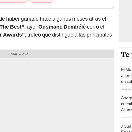
 de haber ganado hace algunos meses atrás el
The Best”
, ayer
Ousmane Dembélé
cerró el
r Awards”
, trofeo que distingue a las principales
Te 
El Ma
acord
un sol
Dorgu
Aboga
cuest
Alianz
califi
ajusta
¿Cuán
Federi