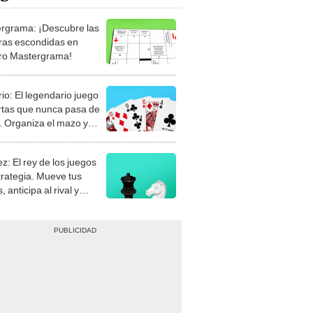
rgrama: ¡Descubre las
ras escondidas en
ro Mastergrama!
rio: El legendario juego
rtas que nunca pasa de
 Organiza el mazo y
stra tu habilidad.
z: El rey de los juegos
trategia. Mueve tus
, anticipa al rival y
gue el jaque mate.