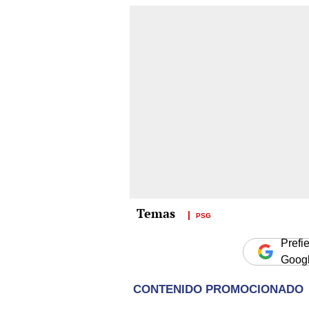
PSG
Prefi
Goog