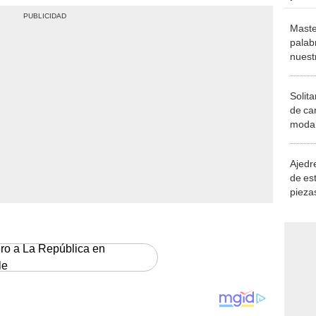
Maste
palab
nuest
Solita
de ca
moda.
demue
Ajedre
de es
piezas
consi
ero a La República en
le