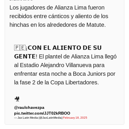
Los jugadores de Alianza Lima fueron
recibidos entre cánticos y aliento de los
hinchas en los alrededores de Matute.
🇵🇪¡𝗖𝗢𝗡 𝗘𝗟 𝗔𝗟𝗜𝗘𝗡𝗧𝗢 𝗗𝗘 𝗦𝗨
𝗚𝗘𝗡𝗧𝗘! El plantel de Alianza Lima llegó
al Estadio Alejandro Villanueva para
enfrentar esta noche a Boca Juniors por
la fase 2 de la Copa Libertadores.
🎥
@raulchavezpa
pic.twitter.com/JJT02kRBOO
— Jax Latin Media (@JaxLatinMedia)
February 18, 2025