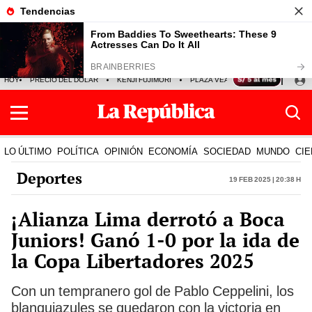
HOY
PRECIO DEL DÓLAR
KENJI FUJIMORI
PLAZA VEA
FERIADOS
KE
LO ÚLTIMO
POLÍTICA
OPINIÓN
ECONOMÍA
SOCIEDAD
MUNDO
CIE
Deportes
19 Feb 2025 | 20:38 h
¡Alianza Lima derrotó a Boca
Juniors! Ganó 1-0 por la ida de
la Copa Libertadores 2025
Con un tempranero gol de Pablo Ceppelini, los
blanquiazules se quedaron con la victoria en