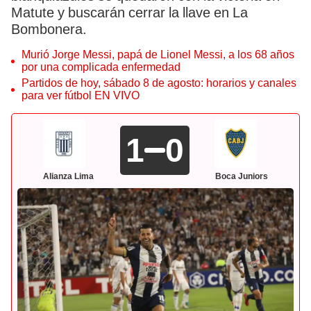
Matute y buscarán cerrar la llave en La
Bombonera.
Murió Jorge Messi, papá de Lionel Messi, a los 68 años
por una complicada enfermedad
Partidos de hoy, sábado 8 de agosto: horarios y canales
para ver fútbol EN VIVO
1
0
Alianza Lima
Boca Juniors