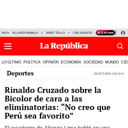
HOY
OLLANTA HUMALA
JANET TELLO
7 DE AGOSTO
TINKA RESULTADOS
LO ÚLTIMO
POLÍTICA
OPINIÓN
ECONOMÍA
SOCIEDAD
MUNDO
CIE
Deportes
28 Oct 2021 | 15:11 h
Rinaldo Cruzado sobre la
Bicolor de cara a las
eliminatorias: “No creo que
Perú sea favorito”