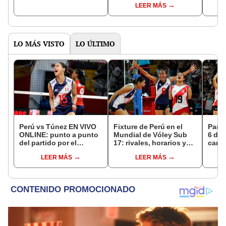
LEER MÁS
LO MÁS VISTO
LO ÚLTIMO
Perú vs Túnez EN VIVO
Fixture de Perú en el
Parti
ONLINE: punto a punto
Mundial de Vóley Sub
6 de 
del partido por el
17: rivales, horarios y
canal
Mundial Sub-17 de
canal de TV para ver a la
EN V
LEER MÁS
LEER MÁS
Vóley 2026
selección en el torneo