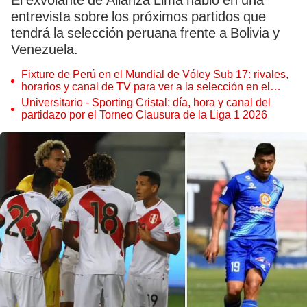
El exvolante de Alianza Lima habló en una
entrevista sobre los próximos partidos que
tendrá la selección peruana frente a Bolivia y
Venezuela.
Fixture de Perú en el Mundial de Vóley Sub 17: rivales,
horarios y canal de TV para ver a la selección en el
torneo
Universitario - Sporting Cristal: día, hora y canal del
partidazo por el Torneo Clausura de la Liga 1 2026