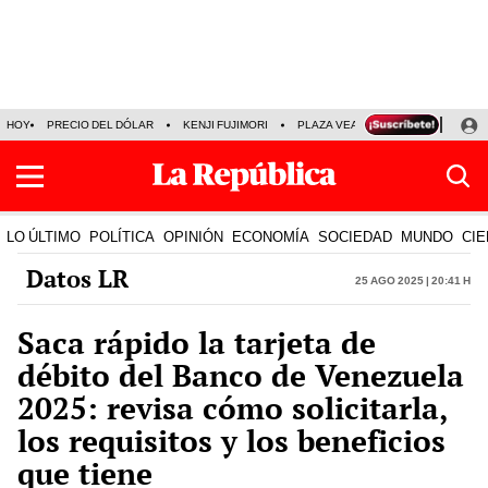
HOY
PRECIO DEL DÓLAR
KENJI FUJIMORI
PLAZA VEA
FERIADOS
KE
LO ÚLTIMO
POLÍTICA
OPINIÓN
ECONOMÍA
SOCIEDAD
MUNDO
CIE
Datos LR
25 Ago 2025 | 20:41 h
Saca rápido la tarjeta de
débito del Banco de Venezuela
2025: revisa cómo solicitarla,
los requisitos y los beneficios
que tiene