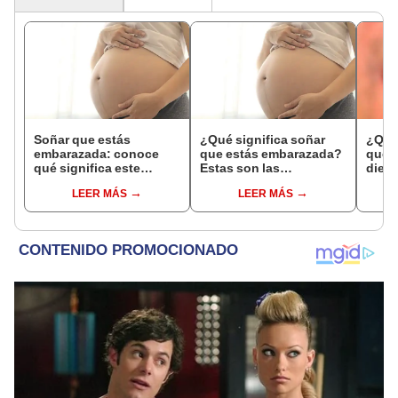
Soñar que estás
¿Qué significa soñar
¿Qué 
embarazada: conoce
que estás embarazada?
que s
qué significa este
Estas son las
dient
interesante sueño
interpretaciones más
pres
LEER MÁS
LEER MÁS
comunes