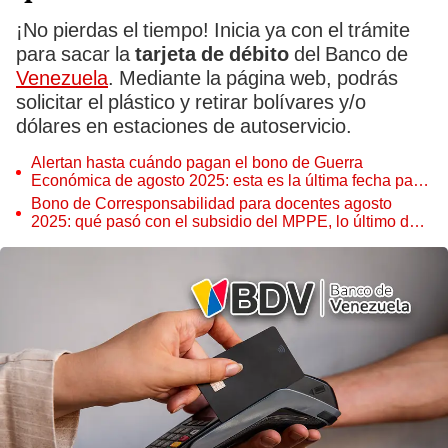
¡No pierdas el tiempo! Inicia ya con el trámite
para sacar la
tarjeta de débito
del Banco de
Venezuela
. Mediante la página web, podrás
solicitar el plástico y retirar bolívares y/o
dólares en estaciones de autoservicio.
Alertan hasta cuándo pagan el bono de Guerra
Económica de agosto 2025: esta es la última fecha para
cobrar los 3 montos del Ingreso
Bono de Corresponsabilidad para docentes agosto
2025: qué pasó con el subsidio del MPPE, lo último de
la fecha y posible monto