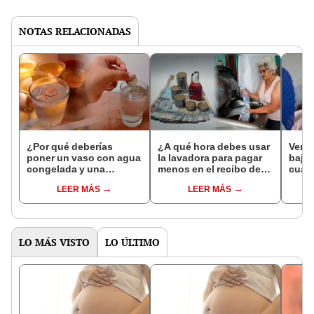
NOTAS RELACIONADAS
¿Por qué deberías
¿A qué hora debes usar
Vera
poner un vaso con agua
la lavadora para pagar
bajar
congelada y una
menos en el recibo de
cuart
moneda en tu
luz?
tamp
LEER MÁS
LEER MÁS
refrigeradora si vas de
acon
viaje?
LO MÁS VISTO
LO ÚLTIMO