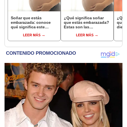
Soñar que estás
¿Qué significa soñar
¿Qué 
embarazada: conoce
que estás embarazada?
que s
qué significa este
Estas son las
dient
interesante sueño
interpretaciones más
pres
LEER MÁS
LEER MÁS
comunes