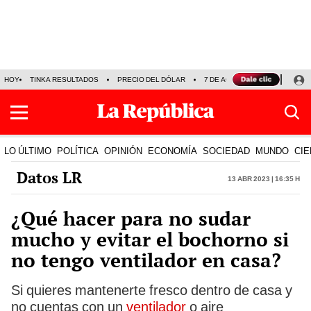
HOY
TINKA RESULTADOS
PRECIO DEL DÓLAR
7 DE AGOSTO
OLLANTA H
LO ÚLTIMO
POLÍTICA
OPINIÓN
ECONOMÍA
SOCIEDAD
MUNDO
CIE
Datos LR
13 Abr 2023 | 16:35 h
¿Qué hacer para no sudar
mucho y evitar el bochorno si
no tengo ventilador en casa?
Si quieres mantenerte fresco dentro de casa y
no cuentas con un
ventilador
o aire