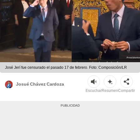
José Jerí fue censurado el pasado 17 de febrero. Foto: Composición/LR
Josué Chávez Cardoza
Escuchar
Resumen
Compartir