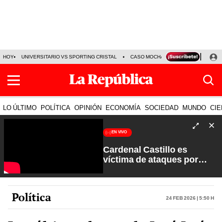
HOY
UNIVERSITARIO VS SPORTING CRISTAL
CASO MOCHASUELDOS
MIGUEL
LO ÚLTIMO
POLÍTICA
OPINIÓN
ECONOMÍA
SOCIEDAD
MUNDO
CIE
EN VIVO
Cardenal Castillo es
víctima de ataques por
sectores extremistas | La
Verdad a Fondo con Pedro
Salinas
Política
24 Feb 2026 | 5:50 h