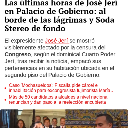
Las últimas horas de José Jerí
en Palacio de Gobierno: al
borde de las lágrimas y Soda
Stereo de fondo
El expresidente
José Jerí
se mostró
visiblemente afectado por la censura del
Congreso
, según el dominical Cuarto Poder.
Jerí, tras recibir la noticia, empacó sus
pertenencias en su habitación ubicada en el
segundo piso del Palacio de Gobierno.
Caso 'Mochasueldos': Fiscalía pide cárcel e
inhabilitación para excongresista fujimorista María
Cordero Jon Tay
Más de 50 candidatos a alcaldes a nivel nacional
renuncian y dan paso a la reelección encubierta