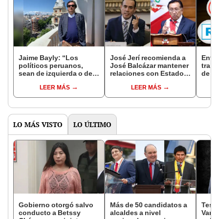
Jaime Bayly: “Los
José Jerí recomienda a
Entre
políticos peruanos,
José Balcázar mantener
traic
sean de izquierda o de
relaciones con Estados
de Ba
derecha, siempre
Unidos: "Es nuestro
en me
LEER MÁS
LEER MÁS
encuentran la manera
principal socio
FP y
de decepcionarte”
estratégico"
LO MÁS VISTO
LO ÚLTIMO
Gobierno otorgó salvo
Más de 50 candidatos a
Testi
conducto a Betssy
alcaldes a nivel
Varil