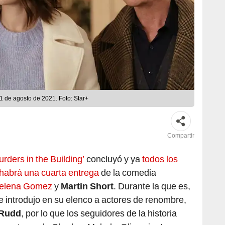
31 de agosto de 2021. Foto: Star+
Compartir
rders in the Building’
concluyó y ya
todos los
 habrá una cuarta entrega
de la comedia
elena Gomez
y
Martin Short
. Durante la que es,
rie introdujo en su elenco a actores de renombre,
 Rudd
, por lo que los seguidores de la historia