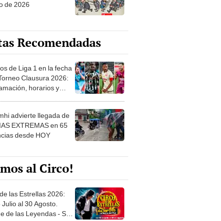
o de 2026
tas Recomendadas
os de Liga 1 en la fecha
 Torneo Clausura 2026:
amación, horarios y
 ver
hi advierte llegada de
IAS EXTREMAS en 65
ncias desde HOY
mos al Circo!
de las Estrellas 2026:
 Julio al 30 Agosto.
e de las Leyendas - San