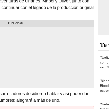
aventuras de Charles, Mabel y Oliver, junto con
continuar con el legado de la producción original
Te 
'Nadie
compl
ver O
extra
‘Blea
Blood
estren
esarrolladores decidieron hablar y así poder dar
nueva
 rumores: alegrará a más de uno.
'Nadie
terror