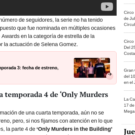
Migue
Circo
de Jul
 número de seguidores, la serie no ha tenido
Círcul
puesto que fue nominada en múltiples ocasiones
Awards en la categoría de estrella de la
Circo
por la actuación de Selena Gomez.
Del 2
Costa
mporada 3: fecha de estreno,
Gran 
del 10
en el
la temporada 4 de ‘Only Murders
La Ca
17 de 
Mega 
irmación de una cuarta temporada, aún no se
eno, pero, si nos fijamos con atención en lo que
s, la parte 4 de
‘Only Murders in the Building’
Ju