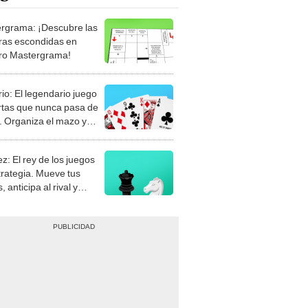
rgrama: ¡Descubre las
ras escondidas en
ro Mastergrama!
rio: El legendario juego
rtas que nunca pasa de
 Organiza el mazo y
stra tu habilidad.
z: El rey de los juegos
trategia. Mueve tus
, anticipa al rival y
gue el jaque mate.