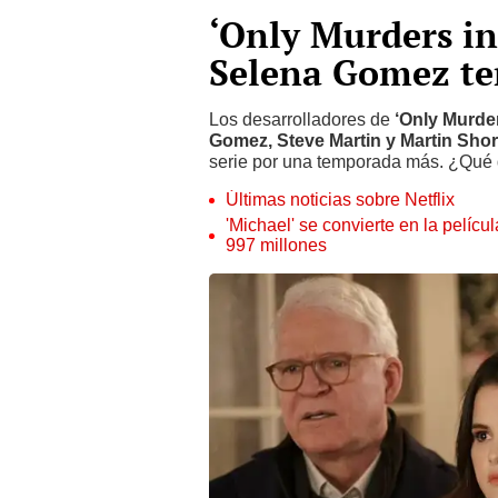
‘Only Murders in
Selena Gomez te
Los desarrolladores de
‘Only Murder
Gomez, Steve Martin y Martin Shor
serie por una temporada más. ¿Qué 
Últimas noticias sobre Netflix
'Michael' se convierte en la pelícu
997 millones