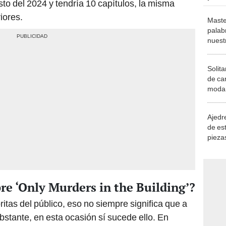
sto del 2024 y tendría 10 capítulos, la misma
iores.
Maste
palab
nuest
Solita
de ca
moda.
demue
Ajedre
de es
piezas
consi
bre ‘Only Murders in the Building’?
oritas del público, eso no siempre significa que a
obstante, en esta ocasión sí sucede ello. En