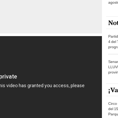
agost
No
Partid
4 del
progr
dónde
Senam
LLUV
provi
¡Va
Circo 
del 15
Parqu