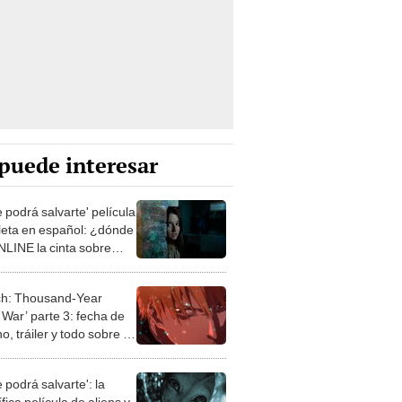
puede interesar
 podrá salvarte' película
eta en español: ¿dónde
NLINE la cinta sobre
terrestres?
ch: Thousand-Year
 War’ parte 3: fecha de
o, tráiler y todo sobre la
 temporada
 podrá salvarte': la
ífica película de aliens y