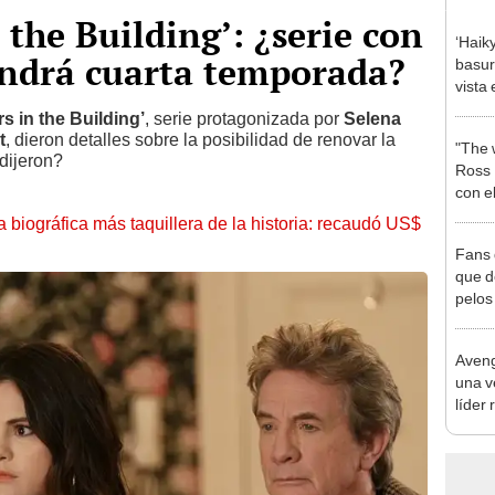
 the Building’: ¿serie con
‘Haiky
ndrá cuarta temporada?
basur
vista
su es
s in the Building’
, serie protagonizada por
Selena
t
, dieron detalles sobre la posibilidad de renovar la
"The 
dijeron?
Ross 
con e
propó
la biográfica más taquillera de la historia: recaudó US$
Fans 
que d
pelos
"Esos
Aveng
una v
líder 