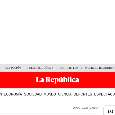
LEY PULPÍN
PRECIO DEL DÓLAR
CORTE DE LUZ
VIERNES 7 DE AGOSTO
N
ECONOMÍA
SOCIEDAD
MUNDO
CIENCIA
DEPORTES
ESPECTÁCU
08 Oct 2023 | 17:16 h
LO