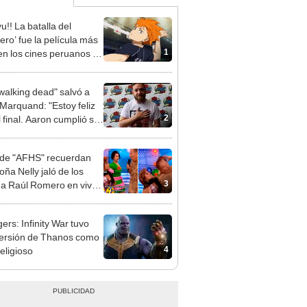
u!! La batalla del
ero’ fue la película más
1
 en los cines peruanos en
treno
walking dead" salvó a
Marquand: "Estoy feliz
2
l final. Aaron cumplió su
sito"
de "AFHS" recuerdan
oña Nelly jaló de los
3
 a Raúl Romero en vivo:
 sí eran crossovers"
ers: Infinity War tuvo
ersión de Thanos como
4
religioso