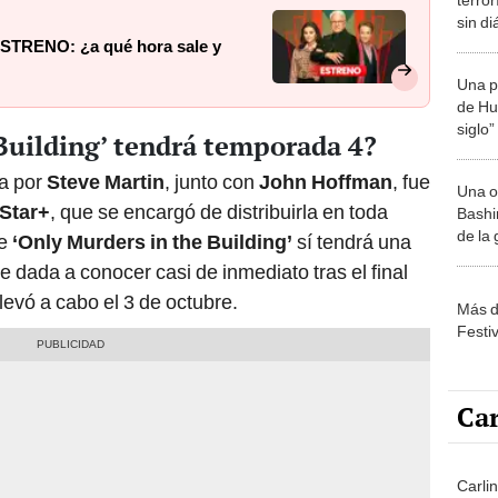
sin di
por St
 ESTRENO: ¿a qué hora sale y
Una p
de Huá
siglo”
Building’ tendrá temporada 4?
da por
Steve Martin
, junto con
John Hoffman
, fue
Una o
Star+
, que se encargó de distribuirla en toda
Bashir
de la
ue
‘Only Murders in the Building’
sí tendrá una
e dada a conocer casi de inmediato tras el final
llevó a cabo el 3 de octubre.
Más d
Festi
Car
Carlin