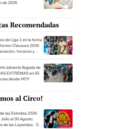
o de 2026
tas Recomendadas
os de Liga 1 en la fecha
 Torneo Clausura 2026:
amación, horarios y
 ver
hi advierte llegada de
IAS EXTREMAS en 65
ncias desde HOY
mos al Circo!
de las Estrellas 2026:
 Julio al 30 Agosto.
e de las Leyendas - San