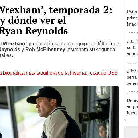
 Wrexham’, temporada 2:
Ryan 
 y dónde ver el
prime
imagi
Ryan Reynolds
de Jo
¿Jen
al Wrexham’
, producción sobre un equipo de fútbol que
sería
Reynolds
y
Rob McElhenney
, estrenará su segunda
serie
alles.
[VID
¿Jen
la biográfica más taquillera de la historia: recaudó US$
sería
serie
[VID
Denis
sorpr
hacer
contra