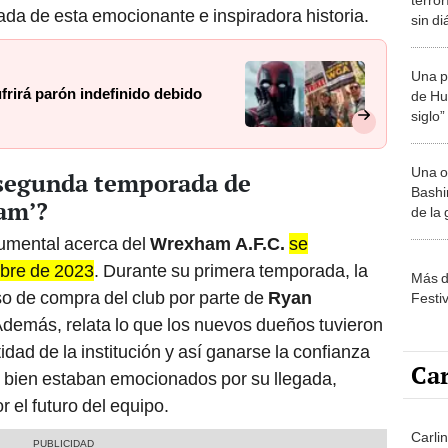
ada de esta emocionante e inspiradora historia.
sin di
por St
Una p
ufrirá parón indefinido debido
de Huá
siglo”
Una o
 segunda temporada de
Bashir
am’?
de la
cumental acerca del
Wrexham A.F.C.
se
ubre de 2023
. Durante su primera temporada, la
Más d
o de compra del club por parte de
Ryan
Festi
Además, relata lo que los nuevos dueños tuvieron
idad de la institución y así ganarse la confianza
Car
si bien estaban emocionados por su llegada,
el futuro del equipo.
Carli