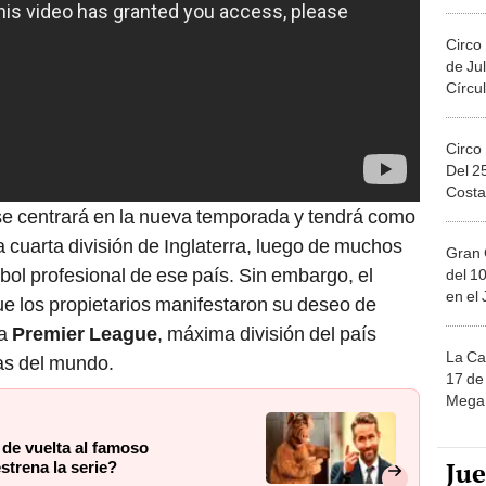
Migue
Circo
de Jul
Círcul
Circo
Del 2
Costa
 se centrará en la nueva temporada y tendrá como
a cuarta división de Inglaterra, luego de muchos
Gran 
tbol profesional de ese país. Sin embargo, el
del 10
en el
e los propietarios manifestaron su deseo de
la
Premier League
, máxima división del país
La Ca
as del mundo.
17 de 
Mega 
 de vuelta al famoso
Ju
strena la serie?