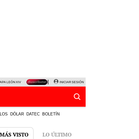
APA LEÓN XIV
NALDY SALDAÑA
INICIAR SESIÓN
LA BELLA LUZ
MAGALY MEDINA
HORÓS
LOS
DÓLAR
DATEC
BOLETÍN
 MÁS VISTO
LO ÚLTIMO