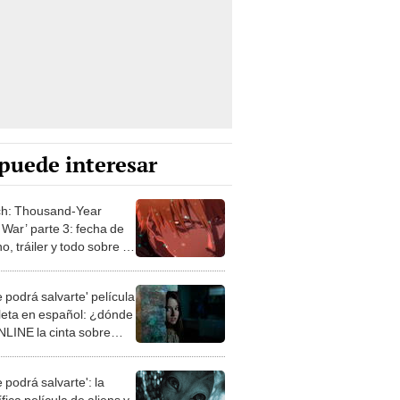
puede interesar
ch: Thousand-Year
 War’ parte 3: fecha de
o, tráiler y todo sobre la
 temporada
 podrá salvarte' película
eta en español: ¿dónde
NLINE la cinta sobre
terrestres?
 podrá salvarte': la
ífica película de aliens y