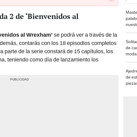
Maste
a 2 de ‘Bienvenidos al
palab
nuest
venidos al Wrexham’
se podrá ver a través de la
Solita
 además, contarás con los 18 episodios completos
de ca
 parte de la serie constará de 15 capítulos, los
moda.
na, teniendo como día de lanzamiento los
demue
Ajedre
de es
piezas
consi