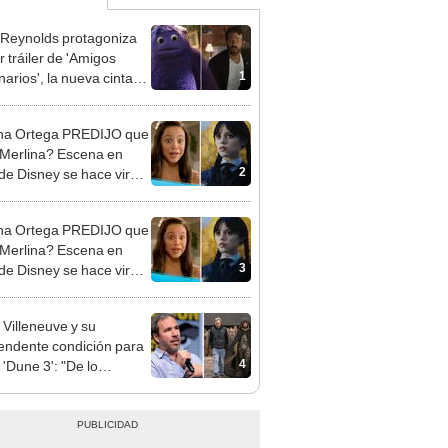
Reynolds protagoniza
r tráiler de 'Amigos
1
narios', la nueva cinta
hn Krasinski
na Ortega PREDIJO que
 Merlina? Escena en
2
 de Disney se hace viral
EO]
na Ortega PREDIJO que
 Merlina? Escena en
3
 de Disney se hace viral
EO]
 Villeneuve y su
endente condición para
4
 'Dune 3': "De lo
rio no lo haré"