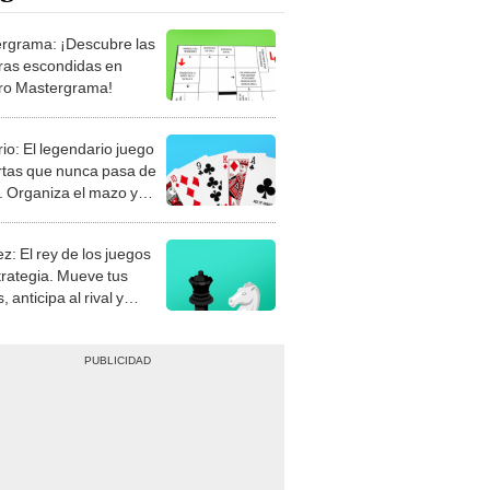
rgrama: ¡Descubre las
ras escondidas en
ro Mastergrama!
rio: El legendario juego
rtas que nunca pasa de
 Organiza el mazo y
stra tu habilidad.
z: El rey de los juegos
trategia. Mueve tus
, anticipa al rival y
gue el jaque mate.