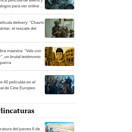
álogos para ver online
ar Plus
elícula delivery: “Chavín
ntar: el rescate del
bra maestra: “Vals con
”, un brutal testimonio
 guerra
e 40 películas en el
val de Cine Europeo
lincaturas
ncatura del jueves 6 de