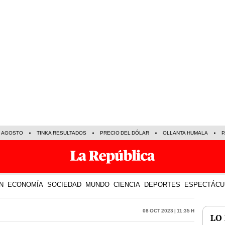
E AGOSTO
TINKA RESULTADOS
PRECIO DEL DÓLAR
OLLANTA HUMALA
P
N
ECONOMÍA
SOCIEDAD
MUNDO
CIENCIA
DEPORTES
ESPECTÁCU
08 Oct 2023 | 11:35 h
LO