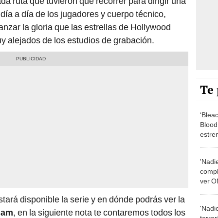
a ruta que tuvieron que recorrer para dirigir una
 día a día de los jugadores y cuerpo técnico,
anzar la gloria que las estrellas de Hollywood
uy alejados de los estudios de grabación.
Te 
‘Blea
Blood
estren
nueva
'Nadie
compl
ver O
extra
ará disponible la serie y en dónde podrás ver la
'Nadie
ham
, en la siguiente nota te contaremos todos los
terror