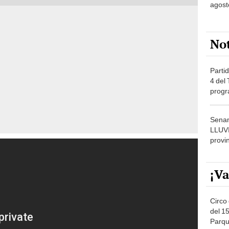
agost
No
Partid
4 del
progr
dónde
Senam
LLUV
provi
¡Va
Circo 
del 15
Parqu