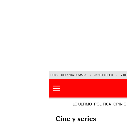
HOY
OLLANTA HUMALA
JANET TELLO
7 D
LO ÚLTIMO
POLÍTICA
OPINIÓ
Cine y series