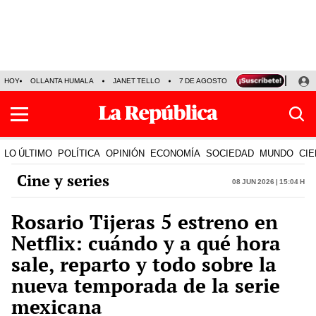
HOY
OLLANTA HUMALA
JANET TELLO
7 DE AGOSTO
TINKA RESULTADOS
LO ÚLTIMO
POLÍTICA
OPINIÓN
ECONOMÍA
SOCIEDAD
MUNDO
CIE
Cine y series
08 Jun 2026 | 15:04 h
Rosario Tijeras 5 estreno en
Netflix: cuándo y a qué hora
sale, reparto y todo sobre la
nueva temporada de la serie
mexicana