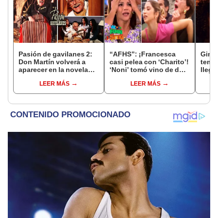
Pasión de gavilanes 2:
“AFHS”: ¡Francesca
Ginn
Don Martín volverá a
casi pelea con ‘Charito’!
temp
aparecer en la novela
‘Noni’ tomó vino de don
llega
pero con otro actor,
‘Gil’ y ocasionó lío
lo qu
LEER MÁS
LEER MÁS
¿qué pasó con Jorge
[VIDEO]
Cao?