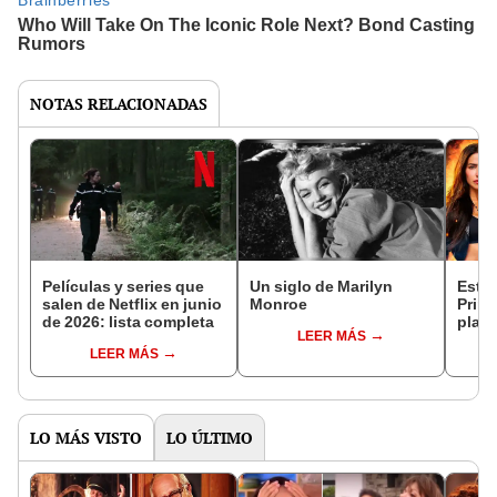
NOTAS RELACIONADAS
Películas y series que
Un siglo de Marilyn
Estre
salen de Netflix en junio
Monroe
Prime
de 2026: lista completa
plata
LEER MÁS
2026
LEER MÁS
LO MÁS VISTO
LO ÚLTIMO