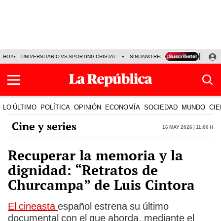
HOY
UNIVERSITARIO VS SPORTING CRISTAL
SINUANO RESULTADOS HOY
CA
LO ÚLTIMO
POLÍTICA
OPINIÓN
ECONOMÍA
SOCIEDAD
MUNDO
CIE
Cine y series
16 May 2026 | 11:00 h
Recuperar la memoria y la
dignidad: “Retratos de
Churcampa” de Luis Cintora
El cineasta
español estrena su último
documental con el que aborda, mediante el