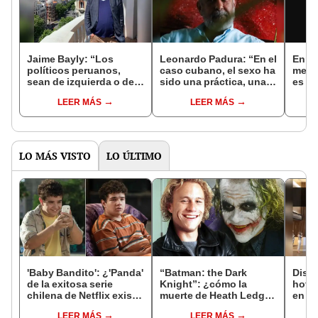
Jaime Bayly: “Los
Leonardo Padura: “En el
Enriq
políticos peruanos,
caso cubano, el sexo ha
metal
sean de izquierda o de
sido una práctica, una
es al
derecha, siempre
válvula de escape para
escri
LEER MÁS
LEER MÁS
encuentran la manera
la vida cotidiana de las
un cl
de decepcionarte”
personas"
LO MÁS VISTO
LO ÚLTIMO
'Baby Bandito': ¿'Panda'
“Batman: the Dark
Disne
de la exitosa serie
Knight”: ¿cómo la
hotel
chilena de Netflix existe
muerte de Heath Ledger
en u
en la vida real?
se relacionaría con el
LEER MÁS
LEER MÁS