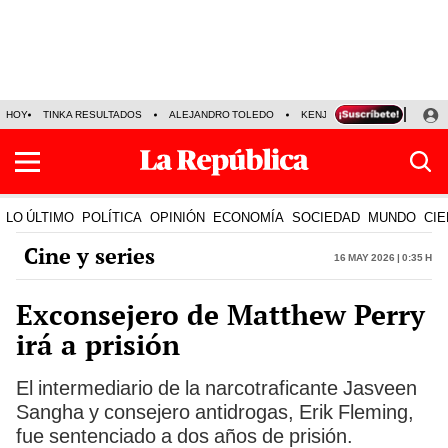
HOY
TINKA RESULTADOS
ALEJANDRO TOLEDO
KENJI FUJIMORI
PRECIO
LO ÚLTIMO
POLÍTICA
OPINIÓN
ECONOMÍA
SOCIEDAD
MUNDO
CIE
Cine y series
16 May 2026 | 0:35 h
Exconsejero de Matthew Perry
irá a prisión
El intermediario de la narcotraficante Jasveen
Sangha y consejero antidrogas, Erik Fleming,
fue sentenciado a dos años de prisión.