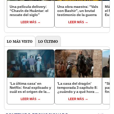
Una película delivery:
Una obra maestra: “Vals
Más d
“Chavín de Huántar: el
con Bashir”, un brutal
el Fe
rescate del siglo”
testimonio de la guerra
Euro
LEER MÁS
LEER MÁS
LO MÁS VISTO
LO ÚLTIMO
‘La última casa’ en
'La casa del dragón'
"Sin 
Netflix: final explicado y
temporada 3 capítulo 8:
paraí
cuál es el origen de las
¿cuándo y a qué hora se
final
criaturas de la lluvia
estrena el gran final de
termi
LEER MÁS
LEER MÁS
'House of the dragon'?