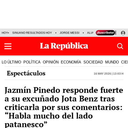
HOY
SINUANO RESULTADOS HOY
JORGE MESSI
ALIANZA LIMA VS SPORT BO
LO ÚLTIMO
POLÍTICA
OPINIÓN
ECONOMÍA
SOCIEDAD
MUNDO
CIE
Espectáculos
16 May 2026 | 13:03 h
Jazmín Pinedo responde fuerte
a su excuñado Jota Benz tras
criticarla por sus comentarios:
“Habla mucho del lado
patanesco”