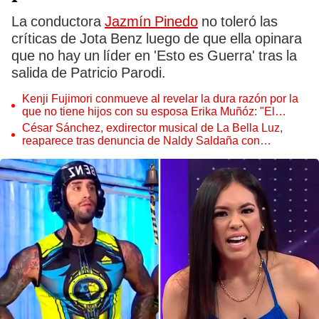
La conductora
Jazmín Pinedo
no toleró las
críticas de Jota Benz luego de que ella opinara
que no hay un líder en 'Esto es Guerra' tras la
salida de Patricio Parodi.
Kenji Fujimori conmueve al revelar la dura razón por la
que no tiene hijos con su esposa Erika Muñóz: "El
proceso judicial"
César Sánchez, exdirector musical de La Bella Luz,
reaparece tras denuncia de Naldy Saldaña con
polémico pedido