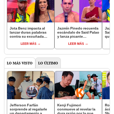
Jota Benz impacta al
Jazmín Pinedo recuerda
Jazm
lanzar duras palabras
escándalo de Said Palao
Said 
contra su excuñada
y lanza picante
que e
Jazmín Pinedo: "Le
comentario en su
rever
LEER MÁS
LEER MÁS
pagan por hablar de
programa: “Saca los
“¿Ser
otras personas"
pies del plato”
perd
LO MÁS VISTO
LO ÚLTIMO
Jefferson Farfán
Kenji Fujimori
Rodr
sorprende al regalarle
conmueve al revelar la
ácida
un departamento a
dura razón por la que no
Sheyl