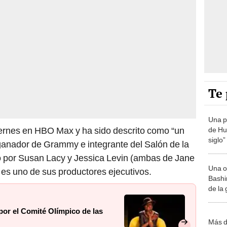
Te 
Una p
iernes en HBO Max y ha sido descrito como “un
de Huá
siglo”
 ganador de Grammy e integrante del Salón de la
do por Susan Lacy y Jessica Levin (ambas de Jane
Una o
es uno de sus productores ejecutivos.
Bashir
de la
por el Comité Olímpico de las
Más d