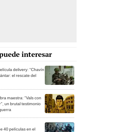
puede interesar
elícula delivery: “Chavín
ntar: el rescate del
bra maestra: “Vals con
”, un brutal testimonio
 guerra
e 40 películas en el