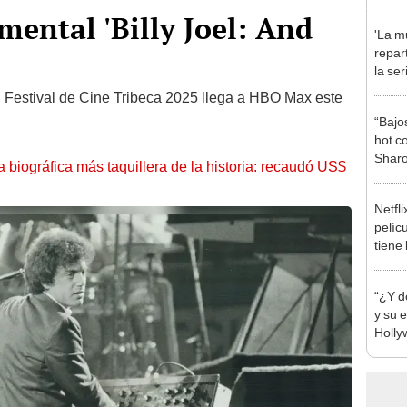
mental 'Billy Joel: And
'La mu
repar
la se
prota
l Festival de Cine Tribeca 2025 llega a HBO Max este
Domí
“Bajos
hot c
Sharo
la biográfica más taquillera de la historia: recaudó US$
la tut
Netfli
pelíc
tiene
“¿Y d
y su e
Holly
cine 