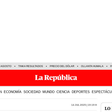
E AGOSTO
TINKA RESULTADOS
PRECIO DEL DÓLAR
OLLANTA HUMALA
P
N
ECONOMÍA
SOCIEDAD
MUNDO
CIENCIA
DEPORTES
ESPECTÁCU
14 Jul 2025 | 19:19 h
LO