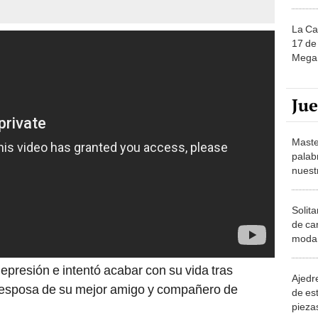
La Ca
17 de 
Mega 
Ju
Maste
palab
nuest
Solita
de ca
moda.
demue
epresión e intentó acabar con su vida tras
Ajedre
 esposa de su mejor amigo y compañero de
de es
piezas