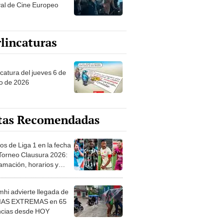
val de Cine Europeo
lincaturas
ncatura del jueves 6 de
o de 2026
tas Recomendadas
os de Liga 1 en la fecha
 Torneo Clausura 2026:
amación, horarios y
 ver
hi advierte llegada de
IAS EXTREMAS en 65
ncias desde HOY