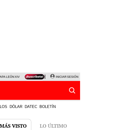
APA LEÓN XIV
NALDY SALDAÑA
INICIAR SESIÓN
LA BELLA LUZ
MAGALY MEDINA
HORÓS
LOS
DÓLAR
DATEC
BOLETÍN
 MÁS VISTO
LO ÚLTIMO