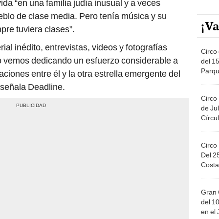
 vida “en una familia judía inusual y a veces
lo de clase media. Pero tenía música y su
¡Va
re tuviera clases”.
al inédito, entrevistas, videos y fotografías
Circo 
lo vemos dedicando un esfuerzo considerable a
del 15
Parqu
iones entre él y la otra estrella emergente del
Migue
, señala Deadline.
Circo
de Jul
Círcul
Circo
Del 2
Costa
Gran 
del 10
en el