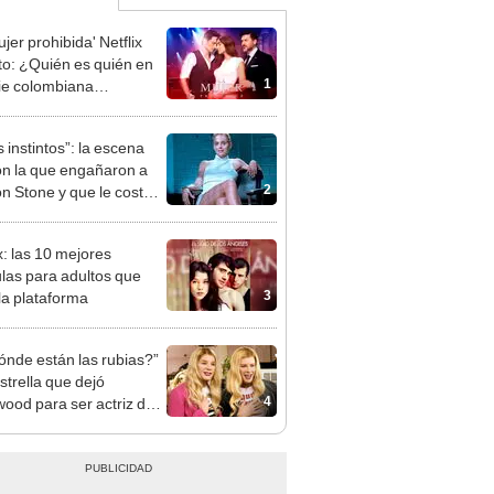
jer prohibida' Netflix
to: ¿Quién es quién en
1
rie colombiana
gonizada por Valerie
nguez?
 instintos”: la escena
on la que engañaron a
2
n Stone y que le costó
ela de su hijo
x: las 10 mejores
ulas para adultos que
3
 la plataforma
ónde están las rubias?”
strella que dejó
4
wood para ser actriz de
18+