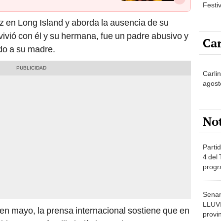
Festi
z en Long Island y aborda la ausencia de su
vivió con él y su hermana, fue un padre abusivo y
Car
do a su madre.
Carli
agost
No
Partid
4 del
progr
dónde
Senam
LLUV
en mayo, la prensa internacional sostiene que en
provi