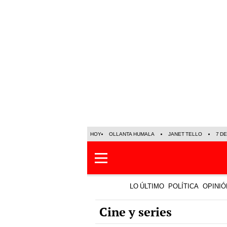
HOY
OLLANTA HUMALA
JANET TELLO
7 D
LO ÚLTIMO
POLÍTICA
OPINIÓ
Cine y series