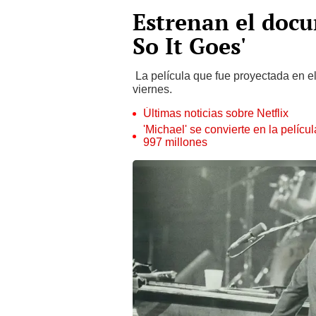
Estrenan el docu
So It Goes'
La película que fue proyectada en e
viernes.
Últimas noticias sobre Netflix
'Michael' se convierte en la pelícu
997 millones