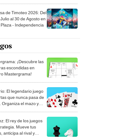
sa de Timoteo 2026: Del
Julio al 30 de Agosto en
Plaza - Independencia
egos
rgrama: ¡Descubre las
ras escondidas en
ro Mastergrama!
rio: El legendario juego
rtas que nunca pasa de
 Organiza el mazo y
stra tu habilidad.
z: El rey de los juegos
trategia. Mueve tus
, anticipa al rival y