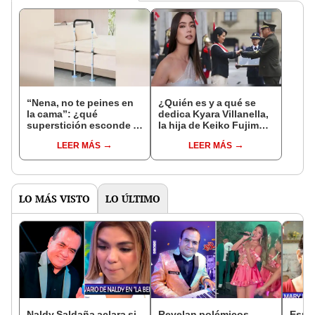
“Nena, no te peines en
¿Quién es y a qué se
la cama”: ¿qué
dedica Kyara Villanella,
superstición esconde la
la hija de Keiko Fujimori
famosa frase de los
que le dio la contra a
LEER MÁS
LEER MÁS
Enanitos Verdes?
nivel nacional?
LO MÁS VISTO
LO ÚLTIMO
Naldy Saldaña aclara si
Revelan polémicos
Espo