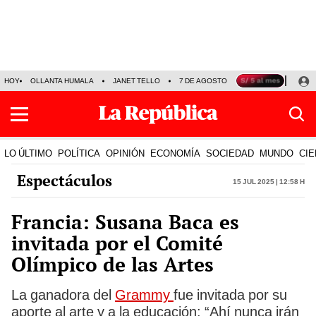
HOY
OLLANTA HUMALA
JANET TELLO
7 DE AGOSTO
TINKA RESULTADOS
LO ÚLTIMO
POLÍTICA
OPINIÓN
ECONOMÍA
SOCIEDAD
MUNDO
CIE
Espectáculos
15 Jul 2025 | 12:58 h
Francia: Susana Baca es
invitada por el Comité
Olímpico de las Artes
La ganadora del
Grammy
fue invitada por su
aporte al arte y a la educación: “Ahí nunca irán