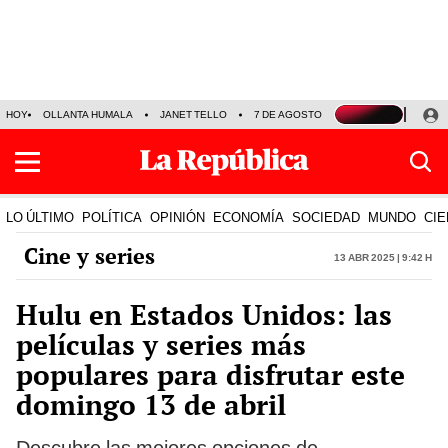
HOY
OLLANTA HUMALA
JANET TELLO
7 DE AGOSTO
TINKA RESULTADOS
LO ÚLTIMO
POLÍTICA
OPINIÓN
ECONOMÍA
SOCIEDAD
MUNDO
CIE
Cine y series
13 Abr 2025 | 9:42 h
Hulu en Estados Unidos: las
películas y series más
populares para disfrutar este
domingo 13 de abril