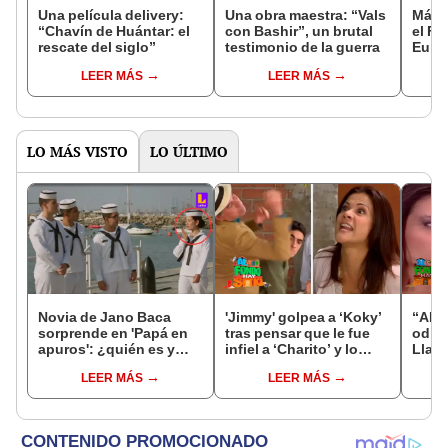
Una película delivery:
Una obra maestra: “Vals
Más d
“Chavín de Huántar: el
con Bashir”, un brutal
el Fe
rescate del siglo”
testimonio de la guerra
Euro
LEER MÁS
LEER MÁS
LO MÁS VISTO
LO ÚLTIMO
Novia de Jano Baca
'Jimmy' golpea a ‘Koky’
“AFHS
sorprende en 'Papá en
tras pensar que le fue
odio:
apuros': ¿quién es y
infiel a ‘Charito’ y lo
Llano
qué papel tiene en la
bota de la casa en
termi
LEER MÁS
LEER MÁS
novela?
‘AFHS’