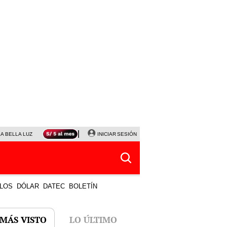
LA BELLA LUZ
MAGALY MEDINA
INICIAR SESIÓN
SINUANO RESULTADOS HOY
JANET TELLO
LOS
DÓLAR
DATEC
BOLETÍN
 MÁS VISTO
LO ÚLTIMO