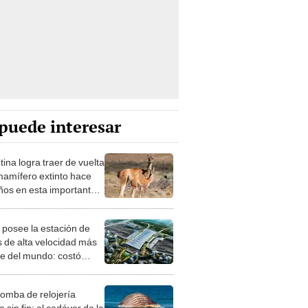
puede interesar
ina logra traer de vuelta
mamífero extinto hace
ños en esta importante
n
 posee la estación de
s de alta velocidad más
e del mundo: costó
800 millones y moviliza
0 pasajeros por hora
omba de relojería
 sin fin: el cadáver de la