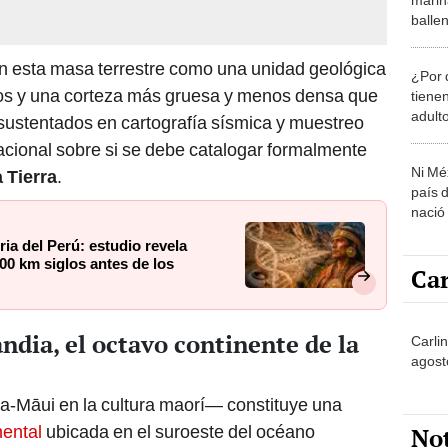
balle
exper
gran e
en esta masa terrestre como una unidad geológica
¿Por 
idos y una corteza más gruesa y menos densa que
tiene
adult
 sustentados en cartografía sísmica y muestreo
acional sobre si se debe catalogar formalmente
Ni Mé
 Tierra
.
país 
nació
ia del Perú: estudio revela
00 km siglos antes de los
Car
ndia, el octavo continente de la
Carli
agost
‑Māui en la cultura maorí— constituye una
nental
ubicada en el suroeste del océano
No