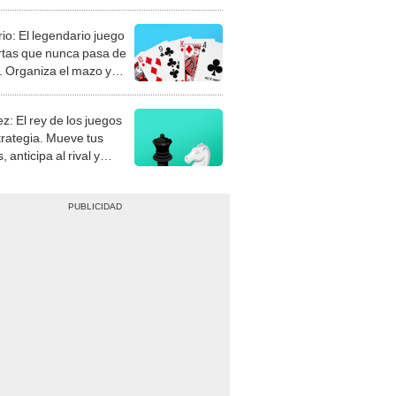
rio: El legendario juego
rtas que nunca pasa de
 Organiza el mazo y
stra tu habilidad.
z: El rey de los juegos
trategia. Mueve tus
, anticipa al rival y
gue el jaque mate.