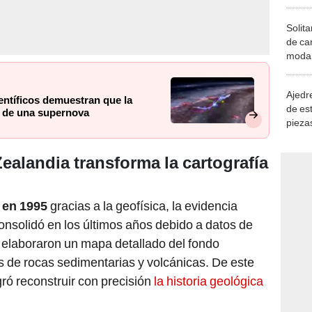
Solita
de ca
moda.
demue
Ajedre
ientíficos demuestran que la
de es
s de una supernova
piezas
consi
ealandia transforma la cartografía
 en 1995
gracias a la geofísica, la evidencia
consolidó en los últimos años debido a datos de
os elaboraron un mapa detallado del fondo
 de rocas sedimentarias y volcánicas. De este
gró reconstruir con precisión
la historia geológica