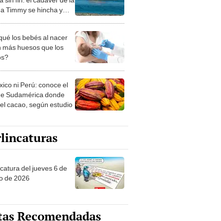
na Timmy se hincha y
tos alertan de posible
stallido
qué los bebés al nacer
n más huesos que los
os?
xico ni Perú: conoce el
de Sudamérica donde
 el cacao, según estudio
lincaturas
ncatura del jueves 6 de
o de 2026
tas Recomendadas