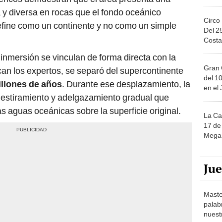
a y diversa en rocas que el fondo oceánico
Circo
 define como un continente y no como un simple
Del 2
Costa
nmersión se vinculan de forma directa con la
Gran 
can los expertos, se separó del supercontinente
del 10
illones de años
. Durante ese desplazamiento, la
en el
 estiramiento y adelgazamiento gradual que
las aguas oceánicas sobre la superficie original.
La Ca
17 de 
Mega 
Ju
Maste
palab
nuest