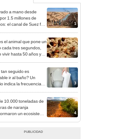
vado a mano desde
por 1.5 millones de
1
ios: el canal de Suez fue
do a los británicos en
para saldar la deuda
es el animal que pone un
 cada tres segundos,
2
 vivir hasta 50 años y
 en casi todo el planeta,
to en la Antártida
tan seguido es
able ir al baño? Un
3
io indica la frecuencia
e 10.000 toneladas de
ras de naranja
4
formaron un ecosistema
sta Rica: 16 años
és, el terreno impactó a
entíficos