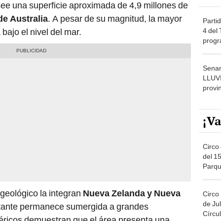
see una superficie aproximada de 4,9 millones de
de Australia
. A pesar de su magnitud, la mayor
Partid
4 del
 bajo el nivel del mar.
progr
dónde
Senam
LLUV
provi
¡Va
Circo 
del 15
Parqu
Migue
 geológico la integran
Nueva Zelanda y Nueva
Circo
de Jul
estante permanece sumergida a grandes
Círcul
sféricos demuestran que el área presenta una