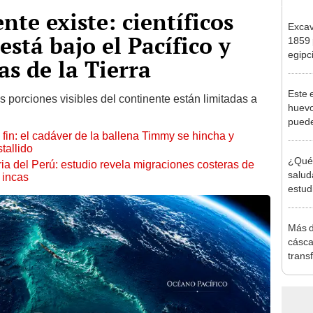
nte existe: científicos
Exca
stá bajo el Pacífico y
1859 
egipc
as de la Tierra
vendi
1875 
Este 
 porciones visibles del continente están limitadas a
huevo
puede
fin: el cadáver de la ballena Timmy se hincha y
habita
tallido
excep
¿Qué 
ia del Perú: estudio revela migraciones costeras de
salud
 incas
estud
ideal
Más d
cásca
trans
de Co
despu
los ci