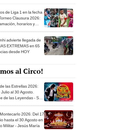
os de Liga 1 en la fecha
 Torneo Clausura 2026:
amación, horarios y
 ver
hi advierte llegada de
IAS EXTREMAS en 65
ncias desde HOY
mos al Circo!
de las Estrellas 2026:
 Julio al 30 Agosto.
e de las Leyendas - San
l
 Montecarlo 2026: Del 17
io hasta el 30 Agosto en
o Militar - Jesús María