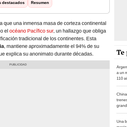
s destacados
Resumen
a que una inmensa masa de corteza continental
jo el
océano Pacífico sur
, un hallazgo que obliga
ificación tradicional de los continentes. Esta
ia
, mantiene aproximadamente el 94% de su
Te 
que explica su anonimato durante décadas.
Argent
a un 
110 a
regió
China
trene
grand
US$7.
16.00
Una b
marina