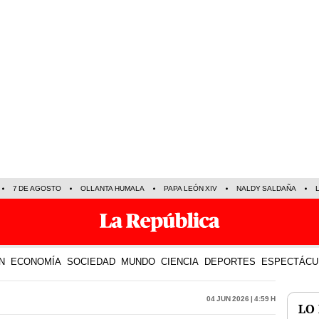
7 DE AGOSTO
OLLANTA HUMALA
PAPA LEÓN XIV
NALDY SALDAÑA
N
ECONOMÍA
SOCIEDAD
MUNDO
CIENCIA
DEPORTES
ESPECTÁCU
04 Jun 2026 | 4:59 h
LO