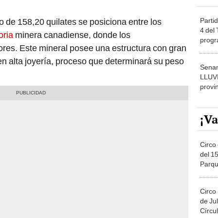
Partid
de 158,20 quilates se posiciona entre los
4 del
oria
minera canadiense, donde los
progr
res. Este mineral posee una estructura con gran
dónde
o en alta joyería, proceso que determinará su peso
Senam
LLUV
provi
¡Va
Circo 
del 15
Parqu
Migue
Circo
de Jul
Círcul