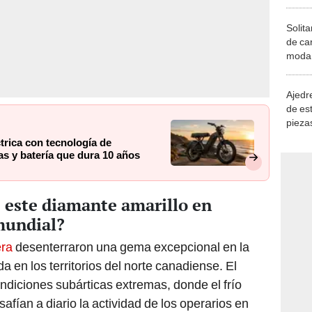
Solita
de ca
moda.
demue
Ajedre
de es
piezas
consi
ctrica con tecnología de
as y batería que dura 10 años
e este diamante amarillo en
mundial?
era
desenterraron una gema excepcional en la
a en los territorios del norte canadiense. El
ndiciones subárticas extremas, donde el frío
safían a diario la actividad de los operarios en