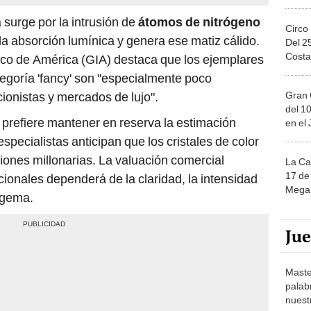
a surge por la intrusión de
átomos de nitrógeno
Circo
a la absorción lumínica y genera ese matiz cálido.
Del 2
Costa
gico de América (GIA) destaca que los ejemplares
tegoría 'fancy' son "especialmente poco
Gran 
ionistas y mercados de lujo".
del 10
prefiere mantener en reserva la estimación
en el
specialistas anticipan que los cristales de color
ones millonarias. La valuación comercial
La Ca
17 de 
acionales dependerá de la claridad, la intensidad
Mega 
a gema.
Ju
Maste
palab
nuest