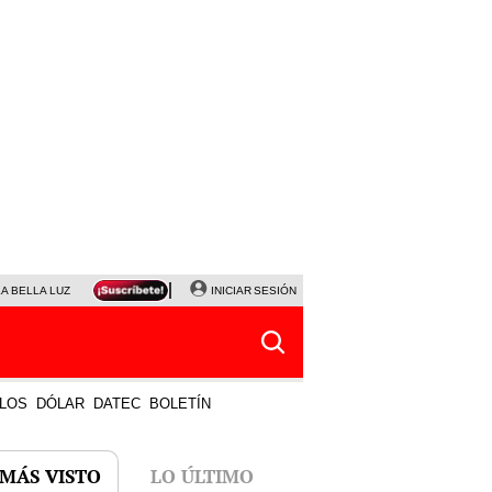
LA BELLA LUZ
MAGALY MEDINA
INICIAR SESIÓN
SINUANO RESULTADOS HOY
JANET TELLO
LOS
DÓLAR
DATEC
BOLETÍN
 MÁS VISTO
LO ÚLTIMO