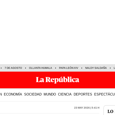
7 DE AGOSTO
OLLANTA HUMALA
PAPA LEÓN XIV
NALDY SALDAÑA
N
ECONOMÍA
SOCIEDAD
MUNDO
CIENCIA
DEPORTES
ESPECTÁCU
23 May 2026 | 5:41 h
LO