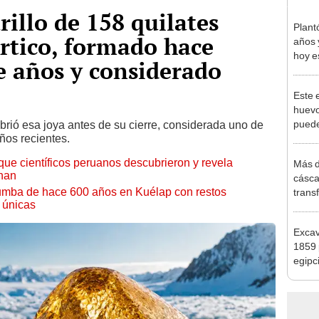
illo de 158 quilates
Plant
Ártico, formado hace
años 
hoy e
e años y considerado
veces
Parqu
Este 
huevo
puede
ubrió esa joya antes de su cierre, considerada uno de
ños recientes.
habita
excep
que científicos peruanos descubrieron y revela
Más d
han
cásca
umba de hace 600 años en Kuélap con restos
trans
 únicas
de Co
despu
Exca
los ci
1859 
egipc
vendi
1875 