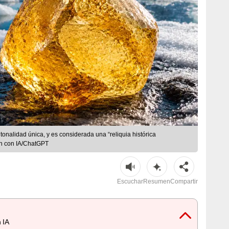
onalidad única, y es considerada una “reliquia histórica
ión con IA/ChatGPT
Escuchar
Resumen
Compartir
 IA