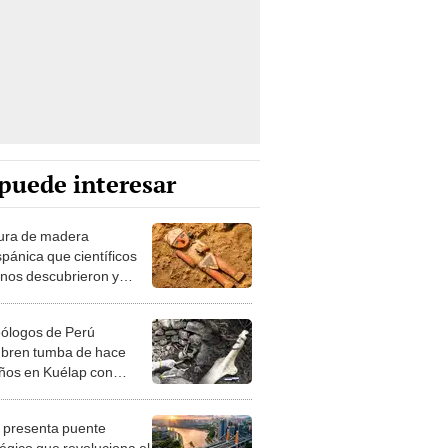
puede interesar
gura de madera
spánica que científicos
nos descubrieron y
a secretos ceremoniales
han Chan
ólogos de Perú
bren tumba de hace
ños en Kuélap con
s humanos y ofrendas
oniales únicas
 presenta puente
tégico que revoluciona el