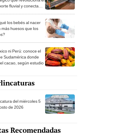
orte fluvial y conecta
on el mar: inversión
a US$10.000 millones
qué los bebés al nacer
n más huesos que los
os?
xico ni Perú: conoce el
de Sudamérica donde
 el cacao, según estudio
lincaturas
ncatura del miércoles 5
osto de 2026
tas Recomendadas