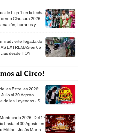
os de Liga 1 en la fecha
 Torneo Clausura 2026:
amación, horarios y
 ver
hi advierte llegada de
IAS EXTREMAS en 65
ncias desde HOY
mos al Circo!
de las Estrellas 2026:
 Julio al 30 Agosto.
e de las Leyendas - San
l
 Montecarlo 2026: Del 17
io hasta el 30 Agosto en
o Militar - Jesús María