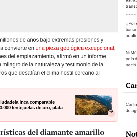
transp
ríos c
super
¿Por 
tiene
adult
illones de años bajo extremas presiones y
la convierte en
una pieza geológica excepcional
.
Ni Mé
nes del emplazamiento, afirmó en un informe
país 
un milagro de la naturaleza y testimonio de la
nació
ros que desafían el clima hostil cercano al
Car
iudadela inca comparable
Carli
.000 lentejuelas de oro, plata
de ag
erísticas del diamante amarillo
No