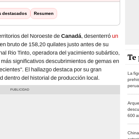
s destacados
Resumen
erritorios del Noroeste de
Canadá
, desenterró
un
en bruto de 158,20 quilates justo antes de su
onal Rio Tinto, operadora del yacimiento subártico,
Te 
os más significativos descubrimientos de gemas en
ecientes". El hallazgo destaca por su gran
La fi
 dentro del historial de producción local.
prehi
perua
revel
de C
Arque
descu
600 a
resto
cerem
China
estra