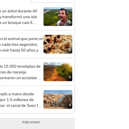
ó un árbol durante 40
y transformó una isla:
1
s un bosque casi 6
 más grande que el
e de las Leyendas
es el animal que pone un
 cada tres segundos,
2
 vivir hasta 50 años y
 en casi todo el planeta,
to en la Antártida
e 10.000 toneladas de
ras de naranja
3
formaron un ecosistema
sta Rica: 16 años
és, el terreno impactó a
vado a mano desde
entíficos
por 1.5 millones de
4
ios: el canal de Suez fue
do a los británicos en
para saldar la deuda