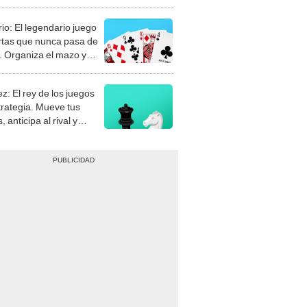
rio: El legendario juego
rtas que nunca pasa de
 Organiza el mazo y
stra tu habilidad.
z: El rey de los juegos
trategia. Mueve tus
, anticipa al rival y
gue el jaque mate.