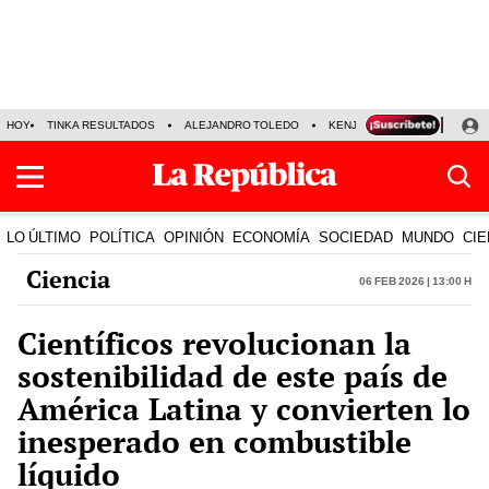
HOY
TINKA RESULTADOS
ALEJANDRO TOLEDO
KENJI FUJIMORI
PRECIO
LO ÚLTIMO
POLÍTICA
OPINIÓN
ECONOMÍA
SOCIEDAD
MUNDO
CIE
Ciencia
06 Feb 2026 | 13:00 h
Científicos revolucionan la
sostenibilidad de este país de
América Latina y convierten lo
inesperado en combustible
líquido