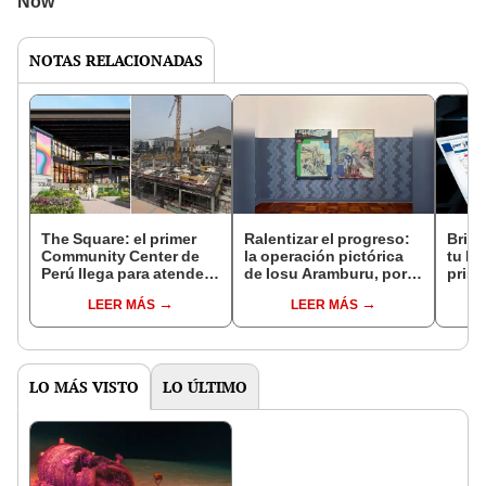
NOTAS RELACIONADAS
The Square: el primer
Ralentizar el progreso:
Brind
Community Center de
la operación pictórica
tu RU
Perú llega para atender
de Iosu Aramburu, por
prisi
a más de 160 mil
Leyla Aboudayeh
según
LEER MÁS
LEER MÁS
usuarios diarios y
SUNAT
transformar el concepto
su su
de centro comercial
LO MÁS VISTO
LO ÚLTIMO