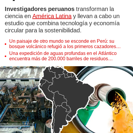
Investigadores peruanos
transforman la
ciencia en
América Latina
y llevan a cabo un
estudio que combina tecnología y economía
circular para la sostenibilidad.
Un paisaje de otro mundo se esconde en Perú: su
bosque volcánico refugió a los primeros cazadores
andinos hace 10.000 años
Una expedición de aguas profundas en el Atlántico
encuentra más de 200.000 barriles de residuos
radiactivos con fugas