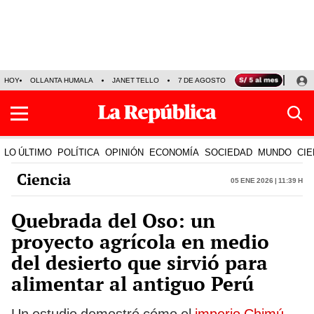
HOY
OLLANTA HUMALA
JANET TELLO
7 DE AGOSTO
TINKA RESULTADOS
LO ÚLTIMO
POLÍTICA
OPINIÓN
ECONOMÍA
SOCIEDAD
MUNDO
CIE
Ciencia
05 Ene 2026 | 11:39 h
Quebrada del Oso: un
proyecto agrícola en medio
del desierto que sirvió para
alimentar al antiguo Perú