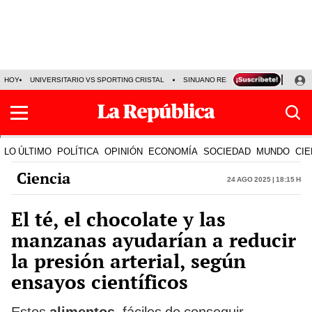
HOY
UNIVERSITARIO VS SPORTING CRISTAL
SINUANO RESULTADOS HOY
CA
LO ÚLTIMO
POLÍTICA
OPINIÓN
ECONOMÍA
SOCIEDAD
MUNDO
CIE
Ciencia
24 Ago 2025 | 18:15 h
El té, el chocolate y las
manzanas ayudarían a reducir
la presión arterial, según
ensayos científicos