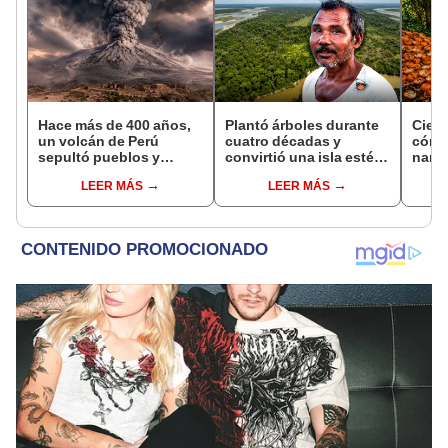
Hace más de 400 años,
Plantó árboles durante
Cient
un volcán de Perú
cuatro décadas y
cómo
sepultó pueblos y
convirtió una isla estéril
nara
provocó uno de los
en un inmenso bosque:
dese
LEER MÁS
LEER MÁS
veranos más fríos de la
hoy supera casi seis
tran
historia: sigue bajo
veces al Parque de las
ecos
monitoreo
Leyendas.
Rica