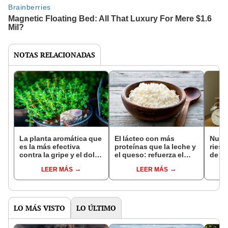
NOTAS RELACIONADAS
La planta aromática que
El lácteo con más
Nutri
es la más efectiva
proteínas que la leche y
ries
contra la gripe y el dolor
el queso: refuerza el
de la
de garganta, según
sistema inmune y ayuda
come
LEER MÁS
LEER MÁS
estudios
a controlar el peso
horar
gastr
LO MÁS VISTO
LO ÚLTIMO