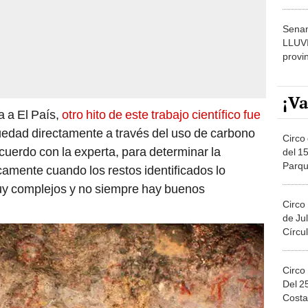
dónde
Senam
LLUV
provi
¡Va
 a El País,
otro hito de este trabajo científico fue
üedad directamente a través del uso de carbono
Circo 
uerdo con la experta, para determinar la
del 15
Parqu
camente cuando los restos identificados lo
Migue
uy complejos y no siempre hay buenos
Circo
de Jul
Círcul
Circo
Del 2
Costa