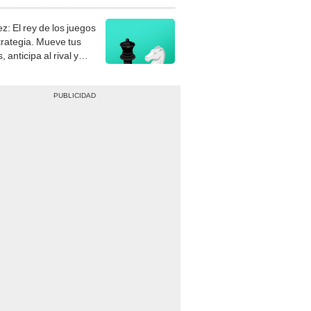
stra tu habilidad.
z: El rey de los juegos
trategia. Mueve tus
, anticipa al rival y
gue el jaque mate.