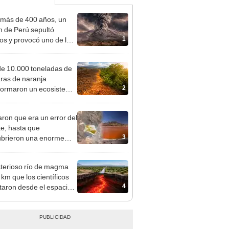
más de 400 años, un
n de Perú sepultó
1
os y provocó uno de los
os más fríos de la
ria: sigue bajo monitoreo
e 10.000 toneladas de
ras de naranja
2
formaron un ecosistema
sta Rica: 16 años
és, el terreno impactó a
ron que era un error del
entíficos
te, hasta que
3
brieron una enorme
a naranja sobre
a.
sterioso río de magma
 km que los científicos
4
taron desde el espacio
un país de África: podría
 un nuevo océano