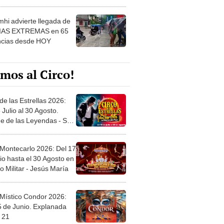
 ver
hi advierte llegada de
IAS EXTREMAS en 65
ncias desde HOY
mos al Circo!
de las Estrellas 2026:
 Julio al 30 Agosto.
e de las Leyendas - San
l
 Montecarlo 2026: Del 17
io hasta el 30 Agosto en
o Militar - Jesús María
 Místico Condor 2026:
5 de Junio. Explanada
 21