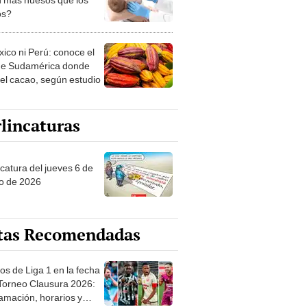
os?
xico ni Perú: conoce el
de Sudamérica donde
 el cacao, según estudio
lincaturas
ncatura del jueves 6 de
o de 2026
tas Recomendadas
os de Liga 1 en la fecha
 Torneo Clausura 2026:
amación, horarios y