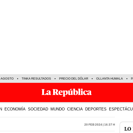
E AGOSTO
TINKA RESULTADOS
PRECIO DEL DÓLAR
OLLANTA HUMALA
P
N
ECONOMÍA
SOCIEDAD
MUNDO
CIENCIA
DEPORTES
ESPECTÁCU
20 Feb 2024 | 16:37 h
LO