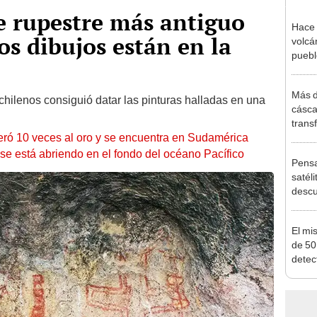
e rupestre más antiguo
Hace 
os dibujos están en la
volcá
puebl
veran
histo
Más d
 chilenos consiguió datar las pinturas halladas en una
cásca
trans
peró 10 veces al oro y se encuentra en Sudamérica
de Co
despu
se está abriendo en el fondo del océano Pacífico
Pensa
los ci
satéli
descu
manch
Bolivi
El mi
de 50
detec
bajo 
crear