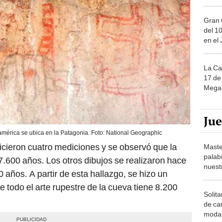
Gran 
del 10
en el
La Ca
17 de 
Mega 
Ju
américa se ubica en la Patagonia. Foto: National Geographic
hicieron cuatro mediciones y se observó que la
Maste
palab
7.600 años. Los otros dibujos se realizaron hace
nuest
 años. A partir de esta hallazgo, se hizo un
 todo el arte rupestre de la cueva tiene 8.200
Solita
de ca
moda.