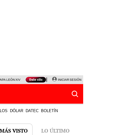
APA LEÓN XIV
NALDY SALDAÑA
INICIAR SESIÓN
LA BELLA LUZ
MAGALY MEDINA
HORÓS
LOS
DÓLAR
DATEC
BOLETÍN
 MÁS VISTO
LO ÚLTIMO