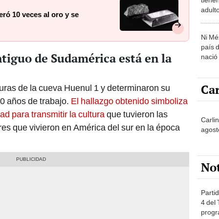
adult
eró 10 veces al oro y se
Ni Mé
país 
ntiguo de Sudamérica está en la
nació
Car
iguras de la cueva Huenul 1 y determinaron su
0 años de trabajo.
El hallazgo obtenido simboliza
d para transmitir la cultura
que tuvieron las
Carli
es que vivieron en América del sur en la época
agost
No
Partid
4 del
progr