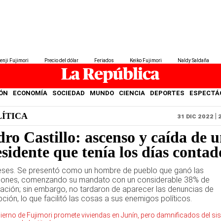
enji Fujimori
Precio del dólar
Feriados
Keiko Fujimori
Naldy Saldaña
ÓN
ECONOMÍA
SOCIEDAD
MUNDO
CIENCIA
DEPORTES
ESPECTÁ
LÍTICA
31 DIC 2022 | 
ro Castillo: ascenso y caída de 
sidente que tenía los días contad
ses. Se presentó como un hombre de pueblo que ganó las
iones, comenzando su mandato con un considerable 38% de
ación; sin embargo, no tardaron de aparecer las denuncias de
ción, lo que facilitó las cosas a sus enemigos políticos.
ierno de Fujimori promete viviendas en Junín, pero damnificados del s