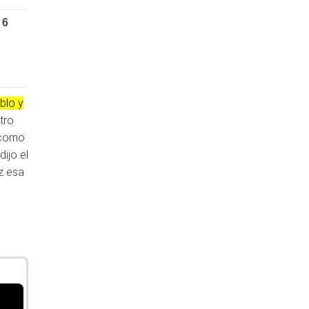
blo y
tro
 como
ijo el
z esa