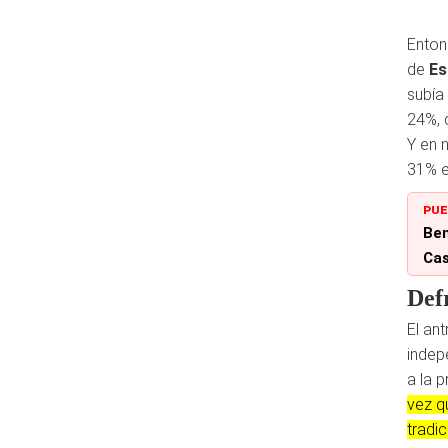
Enton
de
Es
subía
24%, 
Y en 
31% e
PUE
Ben
Cas
Def
El an
indep
a la p
vez q
tradi