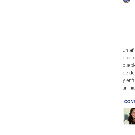
Un añ
quien
puebl
de de
y enf
un ini