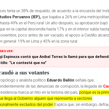
ces tenía un 38% de respaldo, de acuerdo a la encuesta del Inst
tudios Peruanos (IEP),
que bajaba a 26% en Lima metropolitan
 hasta 49% en el Perú rural. Un año después, su aprobación bajó
que en la capital descendía hasta 17% y en el interior subía hast
noviembre, poco antes de ser vacado, el apoyo a Castillo alcanz
n general: 19% en Lima y 45% en la zona rural.
DES VER:
ji Espinoza contó que Aníbal Torres lo llamó para que defiend
tillo: “Le contesté que no”
raudó a sus votantes
tropólogo y analista político
Eduardo Ballón
señala que,
endientemente de las denuncias de corrupción, la llegada de
Cas
residencia marca un hito en la historia del país,
porque es la prim
ue llega al Gobierno alguien que representa a sectores
cionalmente excluidos del poder.
Explica que, sin embargo, defra