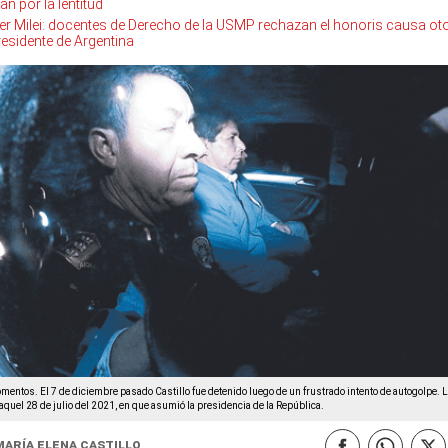
an por la lentitud
ier Milei: docentes de Derecho de la USMP rechazan el honoris causa o
residente de Argentina
entos. El 7 de diciembre pasado Castillo fue detenido luego de un frustrado intento de autogolpe. 
aquel 28 de julio del 2021, en que asumió la presidencia de la República.
María Elena Castillo