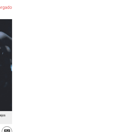
torgado
Lejos