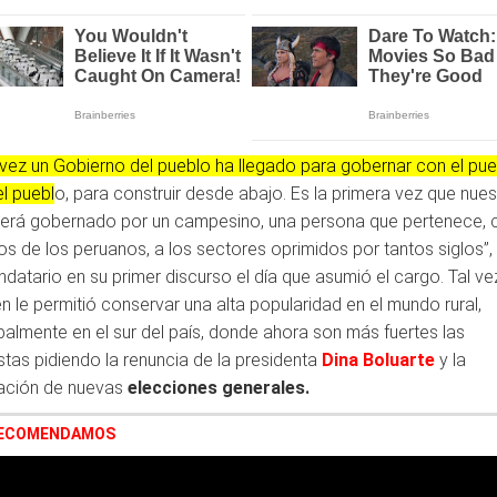
vez un Gobierno del pueblo ha llegado para gobernar con el pue
el puebl
o, para construir desde abajo. Es la primera vez que nues
será gobernado por un campesino, una persona que pertenece,
s de los peruanos, a los sectores oprimidos por tantos siglos”, d
datario en su primer discurso el día que asumió el cargo. Tal ve
n le permitió conservar una alta popularidad en el mundo rural,
ipalmente en el sur del país, donde ahora son más fuertes las
stas pidiendo la renuncia de la presidenta
Dina Boluarte
y la
zación de nuevas
elecciones generales.
RECOMENDAMOS