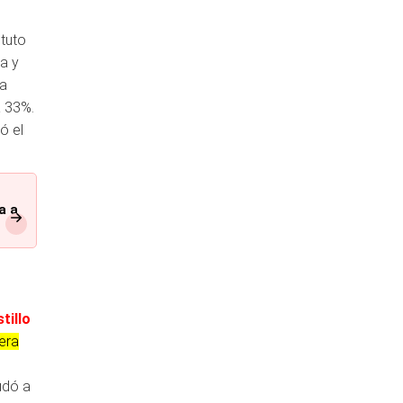
ituto
a y
 a
a 33%.
ó el
a a
tillo
era
udó a