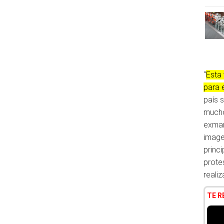
“
Esta 
para 
país 
mucho
exman
image
princ
prote
reali
TE 