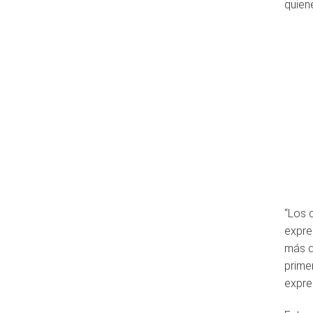
quien
“Los 
expre
más d
prime
expres