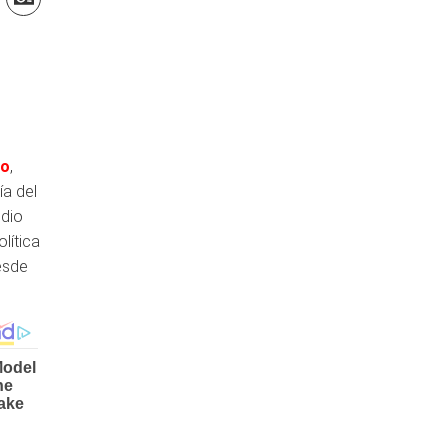
lo
,
ía del
dio
lítica
esde