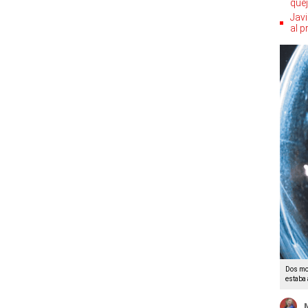
quej
Jav
al p
Dos mom
estaba 