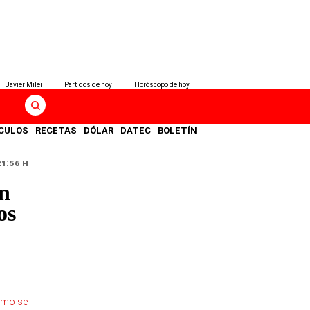
Javier Milei
Partidos de hoy
Horóscopo de hoy
CULOS
RECETAS
DÓLAR
DATEC
BOLETÍN
21:56 H
un
os
ismo se