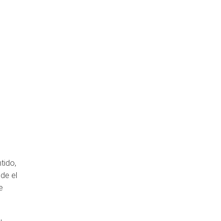
tido,
de el
e