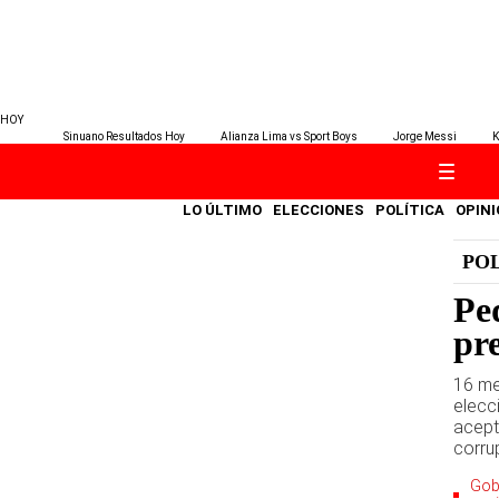
HOY
Sinuano Resultados Hoy
Alianza Lima vs Sport Boys
Jorge Messi
K
LO ÚLTIMO
ELECCIONES
POLÍTICA
OPINI
PO
Ped
pre
16 me
elecc
acept
corrup
Gob