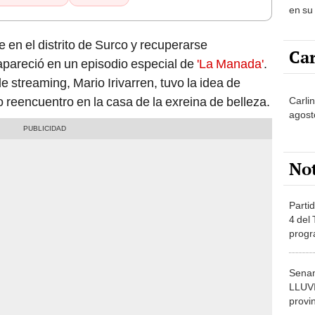
en su
están
e en el distrito de Surco y recuperarse
Car
pareció en un episodio especial de
'La Manada'
.
 streaming, Mario Irivarren, tuvo la idea de
do reencuentro en la casa de la exreina de belleza.
Carli
agost
No
Partid
4 del
progr
dónde
Senam
LLUV
provi