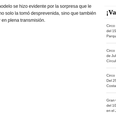
delo se hizo evidente por la sorpresa que le
¡Va
no solo la tomó desprevenida, sino que también
en plena transmisión.
Circo 
del 15
Parqu
Migue
Circo
de Jul
Círcul
Circo
Del 2
Costa
Gran 
del 10
en el