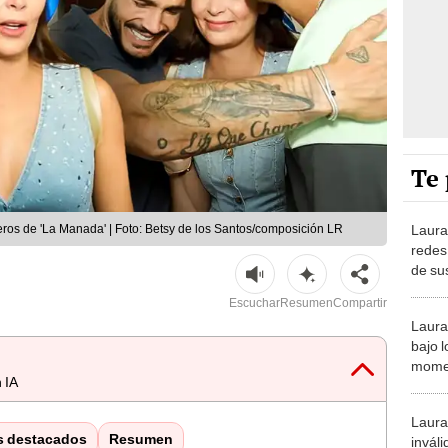
Te 
Laura
os de 'La Manada' | Foto: Betsy de los Santos/composición LR
redes
de sus
opera
Escuchar
Resumen
Compartir
curita
Laura
bajo l
momen
 IA
autom
según
Laura
s destacados
Resumen
inváli