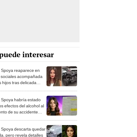
puede interesar
 Spoya reaparece en
 sociales acompañada
 hijos tras delicada
ción a la columna: "Mi
 para el corazón"
 Spoya habría estado
os efectos del alcohol al
to de su accidente
ovilístico en Surco,
 criminólogo
 Spoya descarta quedar
da, pero revela detalles