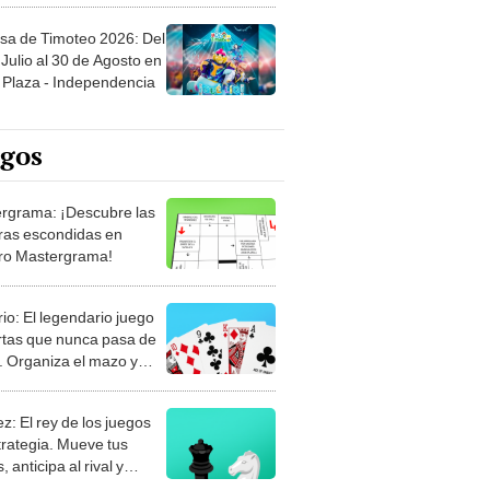
sa de Timoteo 2026: Del
Julio al 30 de Agosto en
Plaza - Independencia
egos
rgrama: ¡Descubre las
ras escondidas en
ro Mastergrama!
rio: El legendario juego
rtas que nunca pasa de
 Organiza el mazo y
stra tu habilidad.
z: El rey de los juegos
trategia. Mueve tus
, anticipa al rival y
gue el jaque mate.