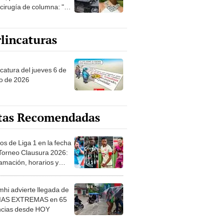
 cirugía de columna: "Me
 enseñando a caminar"
lincaturas
ncatura del jueves 6 de
o de 2026
tas Recomendadas
os de Liga 1 en la fecha
 Torneo Clausura 2026:
amación, horarios y
 ver
hi advierte llegada de
IAS EXTREMAS en 65
ncias desde HOY