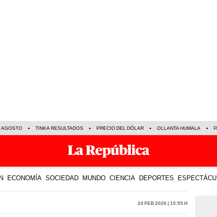
E AGOSTO
TINKA RESULTADOS
PRECIO DEL DÓLAR
OLLANTA HUMALA
P
N
ECONOMÍA
SOCIEDAD
MUNDO
CIENCIA
DEPORTES
ESPECTÁCU
24 Feb 2026 | 15:55 h