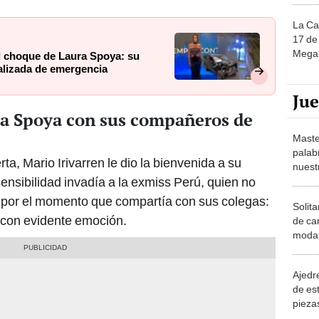
La Ca
17 de 
Mega 
l choque de Laura Spoya: su
talizada de emergencia
Ju
ra Spoya con sus compañeros de
Maste
palab
ta, Mario Irivarren le dio la bienvenida a su
nuest
nsibilidad invadía a la exmiss Perú, quien no
a por el momento que compartía con sus colegas:
Solita
ó con evidente emoción.
de ca
moda.
demue
Ajedre
de es
piezas
consi