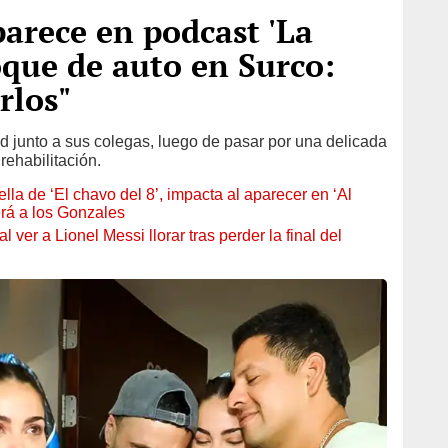
arece en podcast 'La
que de auto en Surco:
rlos"
ad junto a sus colegas, luego de pasar por una delicada
rehabilitación.
ella de ‘El chavo del 8’, impacta al aparecer en ‘Al
erá a los Gonzales
ver a Lionel Messi llorar tras perder la final del