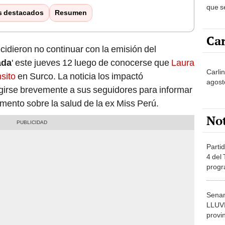
que s
s destacados
Resumen
exáme
accid
Car
cidieron no continuar con la emisión del
ada
' este jueves 12 luego de conocerse que
Laura
Carlin
nsito
en Surco. La noticia los impactó
agost
igirse brevemente a sus seguidores para informar
ento sobre la salud de la ex Miss Perú.
No
Partid
4 del
progr
dónde
Senam
LLUV
provi