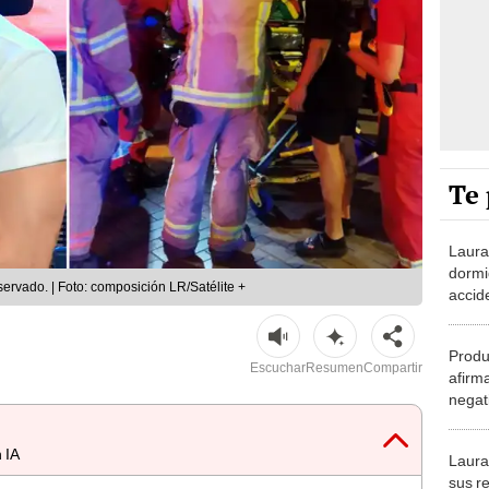
Te 
Laura
dormi
ervado. | Foto: composición LR/Satélite +
accid
parte 
Produ
Escuchar
Resumen
Compartir
afirm
negati
accid
Samu
 IA
Laura
sus r