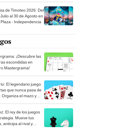
sa de Timoteo 2026: Del
Julio al 30 de Agosto en
Plaza - Independencia
egos
rgrama: ¡Descubre las
ras escondidas en
ro Mastergrama!
rio: El legendario juego
rtas que nunca pasa de
 Organiza el mazo y
stra tu habilidad.
z: El rey de los juegos
trategia. Mueve tus
, anticipa al rival y
gue el jaque mate.