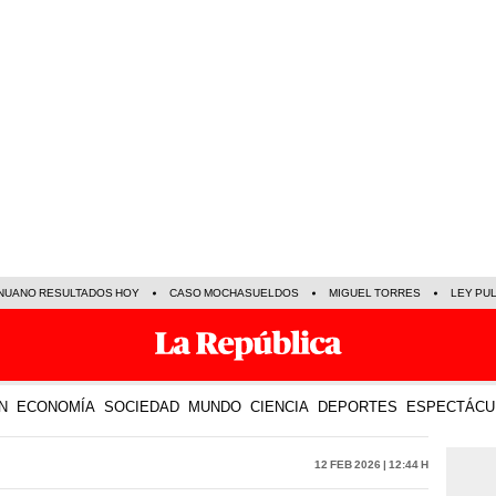
NUANO RESULTADOS HOY
CASO MOCHASUELDOS
MIGUEL TORRES
LEY PU
N
ECONOMÍA
SOCIEDAD
MUNDO
CIENCIA
DEPORTES
ESPECTÁCU
12 Feb 2026 | 12:44 h