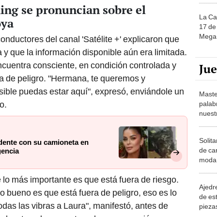
ing se pronuncian sobre el
La Ca
oya
17 de 
Mega 
nductores del canal 'Satélite +' explicaron que
a y que la información disponible aún era limitada.
ncuentra consciente, en condición controlada y
Ju
a de peligro. "Hermana, te queremos y
ible puedas estar aquí", expresó, enviándole un
Maste
o.
palab
nuest
Solita
dente con su camioneta en
de ca
gencia
moda.
demue
 lo más importante es que está fuera de riesgo.
Ajedre
o bueno es que está fuera de peligro, eso es lo
de es
das las vibras a Laura", manifestó, antes de
piezas
consi