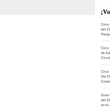
¡Va
Circo 
del 15
Parqu
Migue
Circo
de Jul
Círcul
Circo
Del 2
Costa
Gran 
del 10
en el