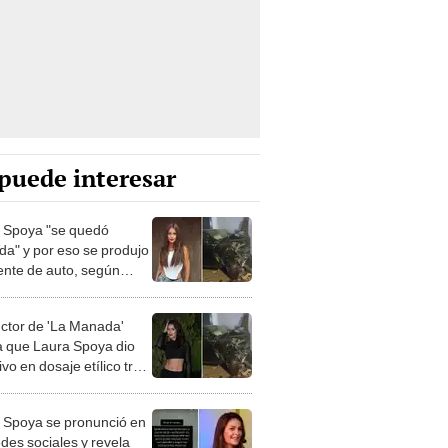
puede interesar
 Spoya "se quedó
da" y por eso se produjo
ente de auto, según
policial
ctor de 'La Manada'
a que Laura Spoya dio
vo en dosaje etílico tras
ente en Surco, según
 Spoya se pronunció en
edes sociales y revela