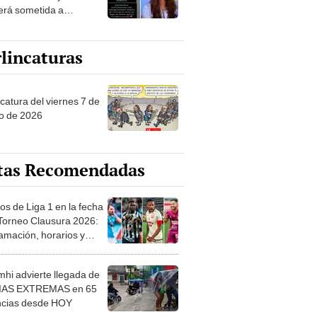
erá sometida a
nes médicos tras
ente en Surco
lincaturas
catura del viernes 7 de
o de 2026
tas Recomendadas
os de Liga 1 en la fecha
 Torneo Clausura 2026:
amación, horarios y
 ver
hi advierte llegada de
IAS EXTREMAS en 65
ncias desde HOY