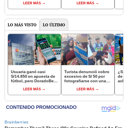
LEER MÁS
LEER MÁS
suspendió actividades
extorsivo tras crimen de
Naci
joven de 19 años
LO MÁS VISTO
LO ÚLTIMO
Usuaria ganó casi
Turista denunció cobro
¿Se t
S/14.850 en apuesta de
excesivo de S/ 50 por
de a
fútbol, pero DoradoBet
fotografiarse con una
aclar
se negó a pagar:
alpaca en Cusco y
largo
LEER MÁS
LEER MÁS
Indecopi multó a la
Serenazgo recuperó el
del 6
empresa con más de S/
dinero
19.000