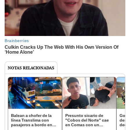
NOTAS RELACIONADAS
Balean a chofer de la
Presunto sicario de
Gobie
línea Translima con
"Cobos del Norte" cae
desp
pasajeros a bordo en
en Comas con un
dedo”
Carabayllo: empresa
revólver y mensaje
israe