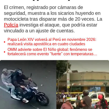
El crimen, registrado por cámaras de
seguridad, muestra a los sicarios huyendo en
motocicleta tras disparar más de 20 veces. La
Policía
investiga el ataque, que podría estar
vinculado a un ajuste de cuentas.
Papa León XIV volverá al Perú en noviembre 2026:
realizará visita apostólica en cuatro ciudades
OMM advierte sobre El Niño global: fenómeno se
fortalecerá como evento "fuerte" con temperaturas
récord este 2026