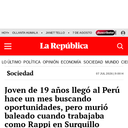
HOY
OLLANTA HUMALA
JANET TELLO
7 DE AGOSTO
TINKA RESULTADOS
LO ÚLTIMO
POLÍTICA
OPINIÓN
ECONOMÍA
SOCIEDAD
MUNDO
CIE
Sociedad
07 Jul 2026 | 9:00 h
Joven de 19 años llegó al Perú
hace un mes buscando
oportunidades, pero murió
baleado cuando trabajaba
como Rappi en Surquillo