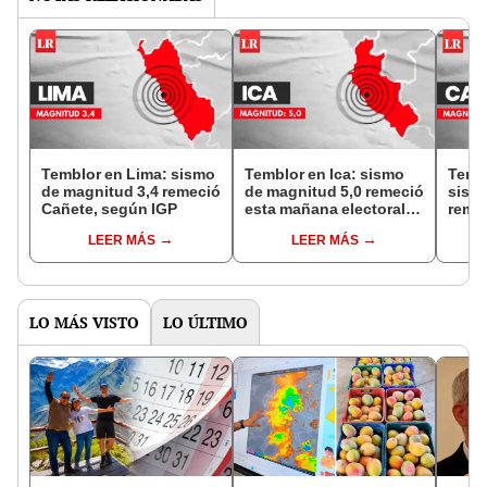
Temblor en Lima: sismo
Temblor en Ica: sismo
Tembl
de magnitud 3,4 remeció
de magnitud 5,0 remeció
sism
Cañete, según IGP
esta mañana electoral,
remec
según el IGP
Puert
LEER MÁS
LEER MÁS
repor
LO MÁS VISTO
LO ÚLTIMO