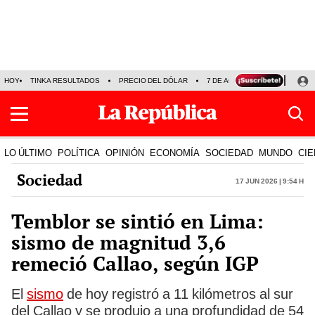
HOY
TINKA RESULTADOS
PRECIO DEL DÓLAR
7 DE AGOSTO
OLLANTA H
LO ÚLTIMO
POLÍTICA
OPINIÓN
ECONOMÍA
SOCIEDAD
MUNDO
CIE
Sociedad
17 Jun 2026 | 9:54 h
Temblor se sintió en Lima:
sismo de magnitud 3,6
remeció Callao, según IGP
El
sismo
de hoy registró a 11 kilómetros al sur
del Callao y se produjo a una profundidad de 54