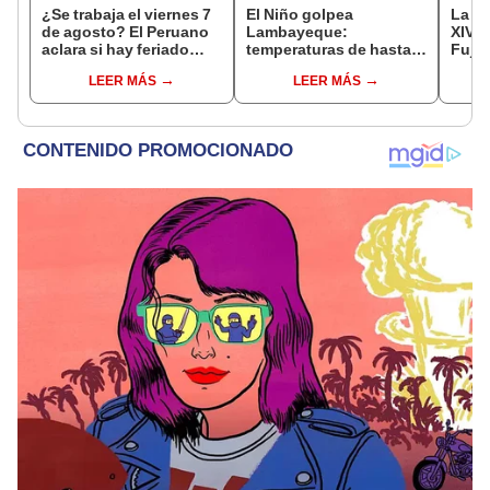
¿Se trabaja el viernes 7
El Niño golpea
La ve
de agosto? El Peruano
Lambayeque:
XIV e
aclara si hay feriado
temperaturas de hasta
Fujim
largo tras el descanso
36 °C ponen en riesgo la
por l
LEER MÁS
LEER MÁS
del 6 de agosto
producción de mango y
Barri
palta
Cant