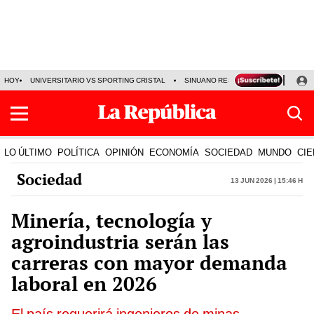
HOY
UNIVERSITARIO VS SPORTING CRISTAL
SINUANO RESULTADOS HOY
CA
LO ÚLTIMO
POLÍTICA
OPINIÓN
ECONOMÍA
SOCIEDAD
MUNDO
CIE
Sociedad
13 Jun 2026 | 15:46 h
Minería, tecnología y
agroindustria serán las
carreras con mayor demanda
laboral en 2026