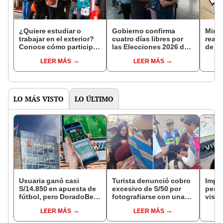
¿Quiere estudiar o
Gobierno confirma
Minis
trabajar en el exterior?
cuatro días libres por
real
Conoce cómo participar
las Elecciones 2026 del
de pu
en feria de ofertas
7 de junio: conoce a
exclu
LEER MÁS
LEER MÁS
internacionales en Perú
quiénes beneficia la
grup
medida
parti
empr
LO MÁS VISTO
LO ÚLTIMO
Usuaria ganó casi
Turista denunció cobro
Impu
S/14.850 en apuesta de
excesivo de S/50 por
perua
fútbol, pero DoradoBet
fotografiarse con una
visas
se negó a pagar:
alpaca en Cusco:
empr
LEER MÁS
LEER MÁS
Indecopi multó a la
serenazgo recuperó el
pyme
empresa con más de S/
dinero
bene