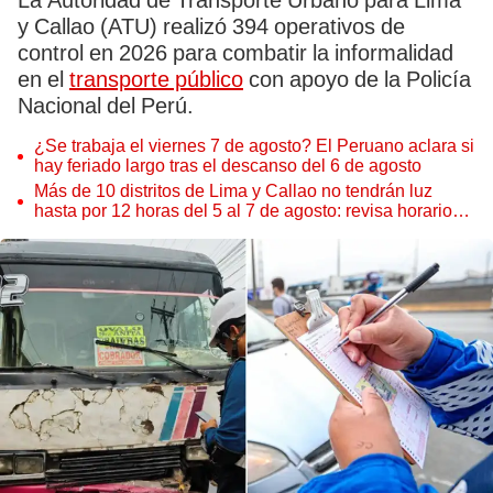
La Autoridad de Transporte Urbano para Lima
y Callao (ATU) realizó 394 operativos de
control en 2026 para combatir la informalidad
en el
transporte público
con apoyo de la Policía
Nacional del Perú.
¿Se trabaja el viernes 7 de agosto? El Peruano aclara si
hay feriado largo tras el descanso del 6 de agosto
Más de 10 distritos de Lima y Callao no tendrán luz
hasta por 12 horas del 5 al 7 de agosto: revisa horarios y
zonas afectadas