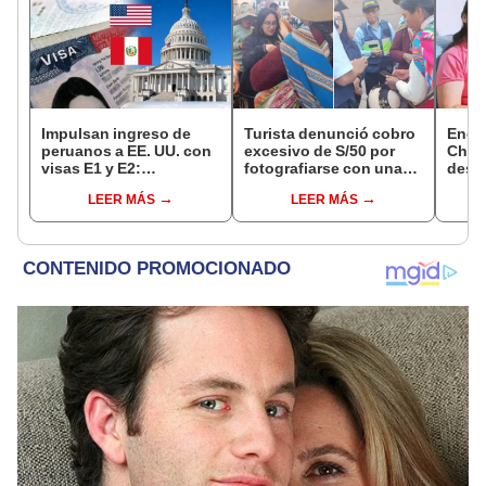
Impulsan ingreso de
Turista denunció cobro
Encu
peruanos a EE. UU. con
excesivo de S/50 por
Chorr
visas E1 y E2:
fotografiarse con una
desap
emprendedores y
alpaca en Cusco:
tras 
LEER MÁS
LEER MÁS
pymes serían los más
serenazgo recuperó el
sujet
beneficiados
dinero
Robl
impl