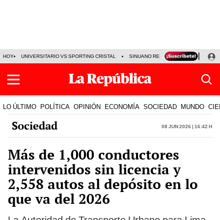
HOY
UNIVERSITARIO VS SPORTING CRISTAL
SINUANO RESULTADOS HOY
CA
LO ÚLTIMO
POLÍTICA
OPINIÓN
ECONOMÍA
SOCIEDAD
MUNDO
CIE
Sociedad
08 Jun 2026 | 16:42 h
Más de 1,000 conductores
intervenidos sin licencia y
2,558 autos al depósito en lo
que va del 2026