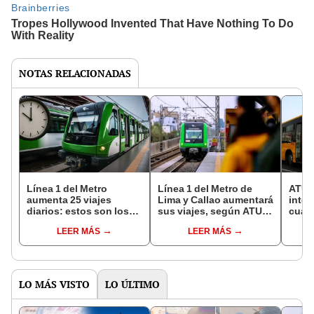
NOTAS RELACIONADAS
Línea 1 del Metro
Línea 1 del Metro de
ATU a
aumenta 25 viajes
Lima y Callao aumentará
integ
diarios: estos son los
sus viajes, según ATU:
cuatr
nuevos horarios y
¿desde cuándo y en
alime
LEER MÁS
LEER MÁS
frecuencias hasta
qué horarios?
Metr
septiembre
Nort
LO MÁS VISTO
LO ÚLTIMO