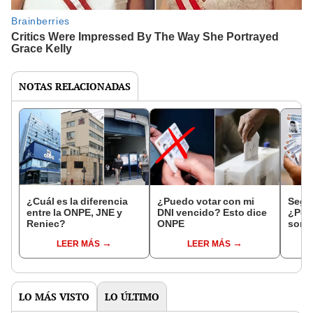
NOTAS RELACIONADAS
¿Cuál es la diferencia
¿Puedo votar con mi
Segu
entre la ONPE, JNE y
DNI vencido? Esto dice
¿Perd
Reniec?
ONPE
son 
tiene
LEER MÁS
LEER MÁS
de ju
de ha
LO MÁS VISTO
LO ÚLTIMO