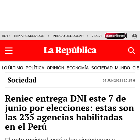
HOY
TINKA RESULTADOS
PRECIO DEL DÓLAR
7 DE AGOSTO
OLLANTA H
LO ÚLTIMO
POLÍTICA
OPINIÓN
ECONOMÍA
SOCIEDAD
MUNDO
CIE
Sociedad
07 Jun 2026 | 10:15 h
Reniec entrega DNI este 7 de
junio por elecciones: estas son
las 235 agencias habilitadas
en el Perú