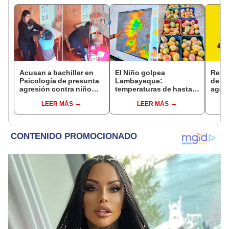
Acusan a bachiller en
El Niño golpea
Resu
Psicología de presunta
Lambayeque:
de ho
agresión contra niño
temperaturas de hasta
agos
con autismo en Surco:
36 °C ponen en riesgo la
gana
LEER MÁS
LEER MÁS
cámaras captan el
producción de mango y
Pozo 
hecho
palta
boliy