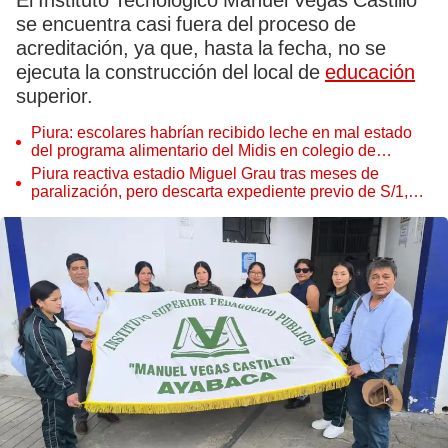
El Instituto Tecnológico Manuel Vegas Castillo
se encuentra casi fuera del proceso de
acreditación, ya que, hasta la fecha, no se
ejecuta la construcción del local de
educación
superior.
Piura: escolares habrían recibido leche en mal estado
del programa alimentario del Midis en colegio de
Huancabamba
Piura reactiva estadio Miguel Grau tras meses de
paralización, pero descarta expediente previo de S/1,2
millones para "acelerar la reconstrucción integral"