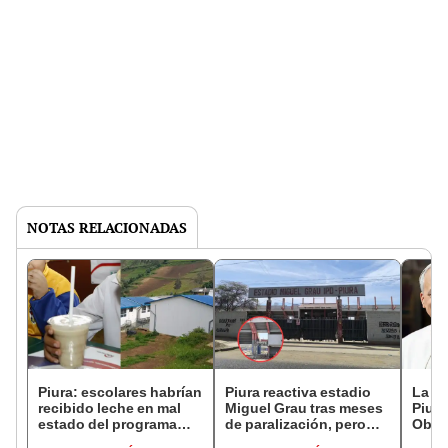
NOTAS RELACIONADAS
Piura: escolares habrían
Piura reactiva estadio
La Ru
recibido leche en mal
Miguel Grau tras meses
Piura
estado del programa
de paralización, pero
Obis
alimentario del Midis en
descarta expediente
denun