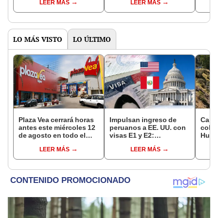
LEER MÁS
LEER MÁS
colegio de
previo de S/1,2 millones
pres
Huancabamba
para "acelerar la
reconstrucción
integral"
LO MÁS VISTO
LO ÚLTIMO
Plaza Vea cerrará horas
Impulsan ingreso de
Carre
antes este miércoles 12
peruanos a EE. UU. con
colec
de agosto en todo el
visas E1 y E2:
Huayc
Perú: tiendas atenderán
emprendedores y
río M
LEER MÁS
LEER MÁS
hasta las 7 p.m.
pymes serían los más
pers
beneficiados
desa