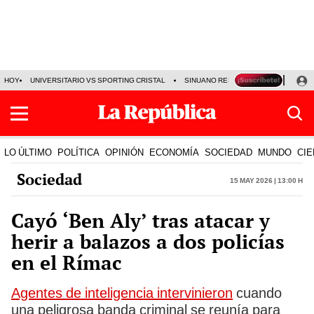
HOY
UNIVERSITARIO VS SPORTING CRISTAL
SINUANO RESULTADOS HOY
CA
LO ÚLTIMO
POLÍTICA
OPINIÓN
ECONOMÍA
SOCIEDAD
MUNDO
CIE
Sociedad
15 May 2026 | 13:00 h
Cayó ‘Ben Aly’ tras atacar y
herir a balazos a dos policías
en el Rímac
Agentes de inteligencia intervinieron
cuando
una peligrosa banda criminal se reunía para