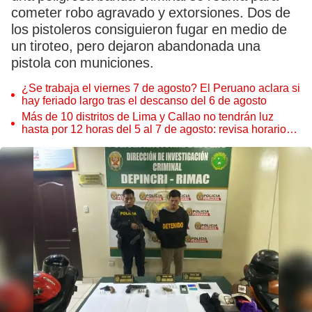
cometer robo agravado y extorsiones. Dos de
los pistoleros consiguieron fugar en medio de
un tiroteo, pero dejaron abandonada una
pistola con municiones.
¿Se trabaja el viernes 7 de agosto? El Peruano aclara si
hay feriado largo tras el descanso del 6 de agosto
Más de 10 distritos de Lima y Callao no tendrán luz
hasta por 12 horas del 5 al 7 de agosto: revisa horarios y
zonas afectadas