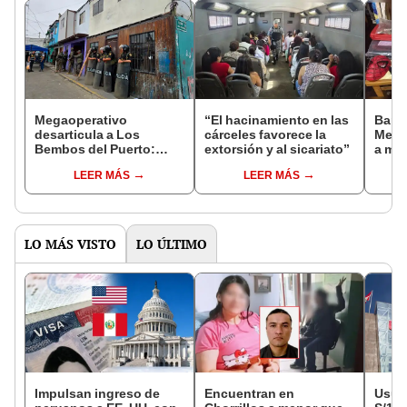
Megaoperativo
“El hacinamiento en las
Banda
desarticula a Los
cárceles favorece la
Mexic
Bembos del Puerto:
extorsión y al sicariato”
a me
banda sindicada por
extor
LEER MÁS
LEER MÁS
sicariato y extorsión a
pescadores en el Callao
LO MÁS VISTO
LO ÚLTIMO
Impulsan ingreso de
Encuentran en
Usuar