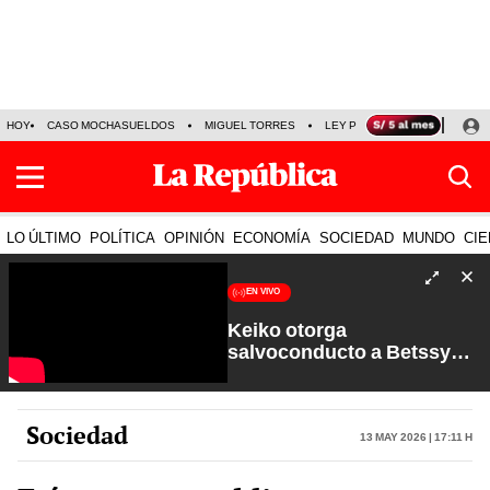
HOY
CASO MOCHASUELDOS
MIGUEL TORRES
LEY PULPÍN
PRECIO DEL
LO ÚLTIMO
POLÍTICA
OPINIÓN
ECONOMÍA
SOCIEDAD
MUNDO
CIE
EN VIVO
Keiko otorga
salvoconducto a Betssy
Chávez y renuevan
Petroperú | Sin Guion con
Rosa María Palacios
Sociedad
13 May 2026 | 17:11 h