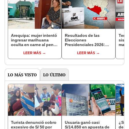
Arequipa: mujer intentó
Resultados de las
Temb
ingresar marihuana
Elecciones
sismo
oculta en carne al penal
Presidenciales 2026:
magn
de Camaná y fue
¿cómo votó Arequipa,
esta
LEER MÁS
LEER MÁS
intervenida
según conteo OFICIAL
IGP
de la ONPE al 100%?
LO MÁS VISTO
LO ÚLTIMO
Turista denunció cobro
Usuaria ganó casi
¿Se t
excesivo de S/ 50 por
S/14.850 en apuesta de
de a