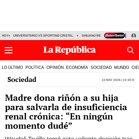
HOY
UNIVERSITARIO VS SPORTING CRISTAL
SINUANO RESULTADOS HOY
CA
LO ÚLTIMO
POLÍTICA
OPINIÓN
ECONOMÍA
SOCIEDAD
MUNDO
CIE
Sociedad
10 May 2026 | 10:30 h
Madre dona riñón a su hija
para salvarla de insuficiencia
renal crónica: “En ningún
momento dudé”