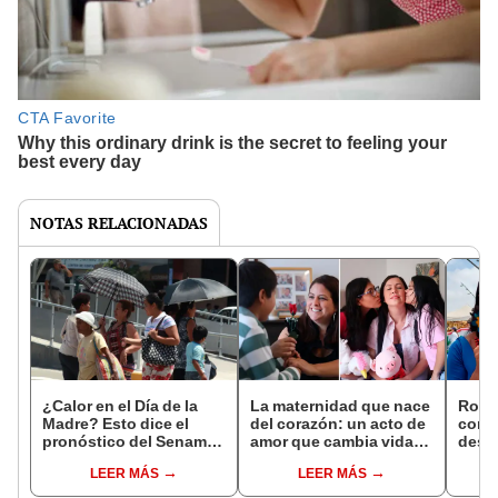
NOTAS RELACIONADAS
¿Calor en el Día de la
La maternidad que nace
Rocí
Madre? Esto dice el
del corazón: un acto de
conmu
pronóstico del Senamhi
amor que cambia vidas
desaf
para la costa, sierra y
en el Día de la Madre
un ni
LEER MÁS
LEER MÁS
selva
“Soñ
diga