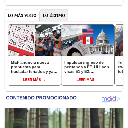
LO MÁS VISTO
LO ÚLTIMO
MEF anuncia nueva
Impulsan ingreso de
Turis
propuesta para
peruanos a EE. UU. con
exces
trasladar feriados y ya
visas E1 y E2:
fotog
no sería a los viernes:
emprendedores y
alpa
LEER MÁS
LEER MÁS
“Lunes es mejor día”
pymes serían los más
seren
beneficiados
dine