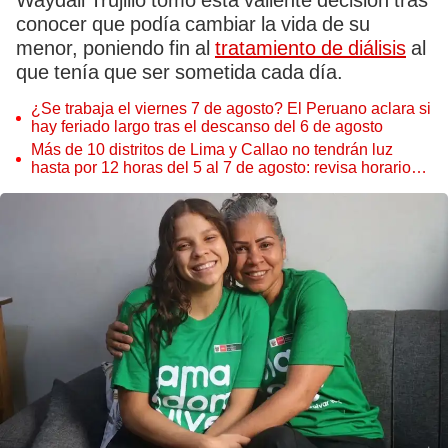
Waydali Trujillo tomó esta valiente decisión tras
conocer que podía cambiar la vida de su
menor, poniendo fin al
tratamiento de diálisis
al
que tenía que ser sometida cada día.
¿Se trabaja el viernes 7 de agosto? El Peruano aclara si
hay feriado largo tras el descanso del 6 de agosto
Más de 10 distritos de Lima y Callao no tendrán luz
hasta por 12 horas del 5 al 7 de agosto: revisa horarios y
zonas afectadas