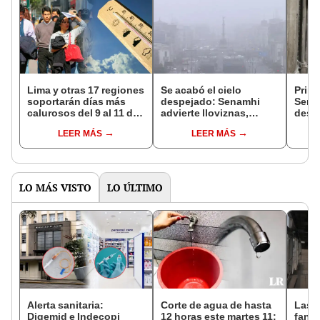
Lima y otras 17 regiones
Se acabó el cielo
Prime
soportarán días más
despejado: Senamhi
Senam
calurosos del 9 al 11 de
advierte lloviznas,
desca
mayo, advierte
neblina y ráfagas de
estas
LEER MÁS
LEER MÁS
SENAMHI
viento en toda la costa
fenó
peruana
LO MÁS VISTO
LO ÚLTIMO
Alerta sanitaria:
Corte de agua de hasta
Las 
Digemid e Indecopi
12 horas este martes 11:
fant