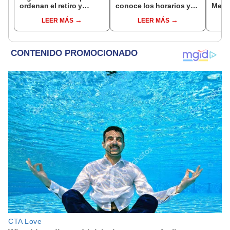
ordenan el retiro y
conoce los horarios y
Metr
destrucción de estos
zonas afectadas en
ampli
LEER MÁS
LEER MÁS
productos médicos
Miraflores, SJL, Los
incon
contra el cáncer por
Olivos y más
buse
riesgos a la salud
esta