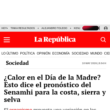
HOY
TINKA RESULTADOS
ALEJANDRO TOLEDO
KENJI FUJIMORI
PRECIO
LO ÚLTIMO
POLÍTICA
OPINIÓN
ECONOMÍA
SOCIEDAD
MUNDO
CIE
Sociedad
10 May 2026 | 8:04 h
¿Calor en el Día de la Madre?
Esto dice el pronóstico del
Senamhi para la costa, sierra y
selva