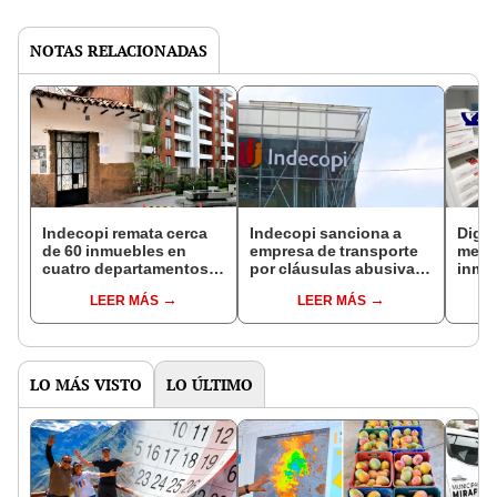
NOTAS RELACIONADAS
Indecopi remata cerca
Indecopi sanciona a
Digem
de 60 inmuebles en
empresa de transporte
medi
cuatro departamentos
por cláusulas abusivas
inmu
del Perú, ¿Cuáles
y deficiencias en
azati
LEER MÁS
LEER MÁS
fueron?
atención de reclamos
para 
LO MÁS VISTO
LO ÚLTIMO