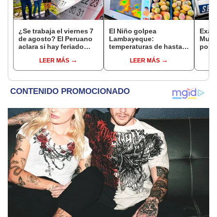
¿Se trabaja el viernes 7
El Niño golpea
Exalc
de agosto? El Peruano
Lambayeque:
Muño
aclara si hay feriado
temperaturas de hasta
por p
largo tras el descanso
36 °C ponen en riesgo la
contr
LEER MÁS
LEER MÁS
del 6 de agosto
producción de mango y
de Mi
palta