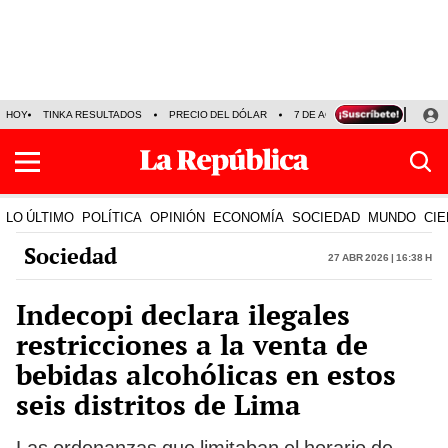
HOY
TINKA RESULTADOS
PRECIO DEL DÓLAR
7 DE AGOSTO
OLLANTA H
LO ÚLTIMO
POLÍTICA
OPINIÓN
ECONOMÍA
SOCIEDAD
MUNDO
CIE
Sociedad
27 Abr 2026 | 16:38 h
Indecopi declara ilegales
restricciones a la venta de
bebidas alcohólicas en estos
seis distritos de Lima