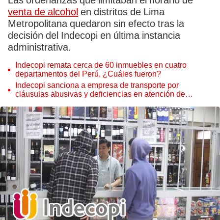
Las ordenanzas que limitaban el horario de
venta de alcohol
en distritos de Lima
Metropolitana quedaron sin efecto tras la
decisión del Indecopi en última instancia
administrativa.
Indecopi remata cerca de 60 inmuebles en cuatro
departamentos del Perú, ¿Cuáles fueron?
Indecopi sanciona a empresa de transporte por
cláusulas abusivas y deficiencias en atención de
reclamos