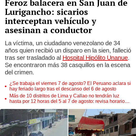
Feroz balacera en San Juan de
Lurigancho: sicarios
interceptan vehículo y
asesinan a conductor
La víctima, un ciudadano venezolano de 34
años quien recibió un disparo en la sien, falleció
tras ser trasladado al
Hospital Hipólito Unanue
.
Se encontraron más 38 casquillos en la escena
del crimen.
¿Se trabaja el viernes 7 de agosto? El Peruano aclara si
hay feriado largo tras el descanso del 6 de agosto
Más de 10 distritos de Lima y Callao no tendrán luz
hasta por 12 horas del 5 al 7 de agosto: revisa horarios y
zonas afectadas