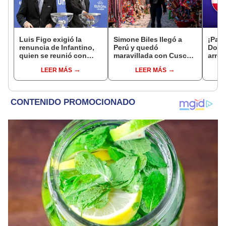
Luis Figo exigió la
Simone Biles llegó a
¡Pali
renuncia de Infantino,
Perú y quedó
Domi
quien se reunió con
maravillada con Cusco:
arrol
funcionarios de la FIFA
"Estoy encantada con
Nicar
LEER MÁS
LEER MÁS
en Marruecos
lo hermoso que es este
Amer
país"