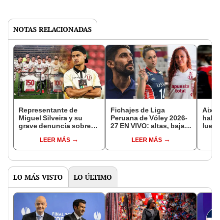
NOTAS RELACIONADAS
Representante de
Fichajes de Liga
Aixa 
Miguel Silveira y su
Peruana de Vóley 2026-
habla
grave denuncia sobre
27 EN VIVO: altas, bajas
lueg
jugadores de
y renovaciones
Unive
LEER MÁS
LEER MÁS
Universitario: "Hay 2 o 3
acuer
que hacen la
dónd
alineación"
LO MÁS VISTO
LO ÚLTIMO