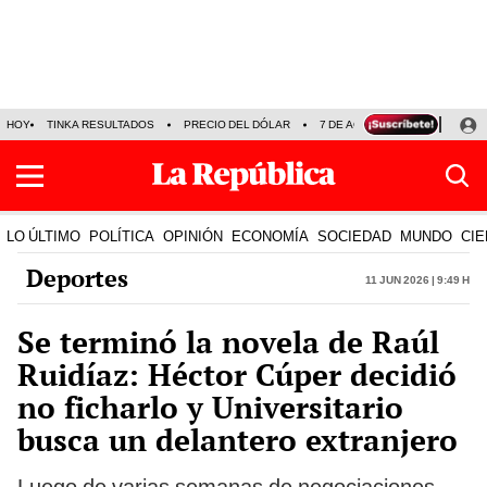
HOY
TINKA RESULTADOS
PRECIO DEL DÓLAR
7 DE AGOSTO
OLLANTA H
LO ÚLTIMO
POLÍTICA
OPINIÓN
ECONOMÍA
SOCIEDAD
MUNDO
CIE
Deportes
11 Jun 2026 | 9:49 h
Se terminó la novela de Raúl
Ruidíaz: Héctor Cúper decidió
no ficharlo y Universitario
busca un delantero extranjero