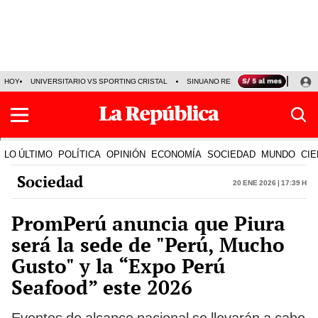
HOY
UNIVERSITARIO VS SPORTING CRISTAL
SINUANO RESULTADOS HOY
CA
LO ÚLTIMO
POLÍTICA
OPINIÓN
ECONOMÍA
SOCIEDAD
MUNDO
CIE
Sociedad
20 Ene 2026 | 17:39 h
PromPerú anuncia que Piura
será la sede de "Perú, Mucho
Gusto" y la “Expo Perú
Seafood” este 2026