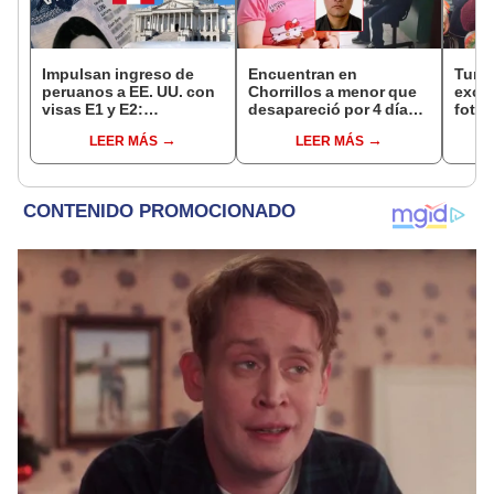
Impulsan ingreso de
Encuentran en
Turis
peruanos a EE. UU. con
Chorrillos a menor que
exces
visas E1 y E2:
desapareció por 4 días
fotog
emprendedores y
tras ser captada por
alpa
LEER MÁS
LEER MÁS
pymes serían los más
sujeto que conoció en
seren
beneficiados
Roblox: PNP busca al
dine
implicado