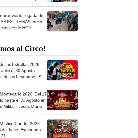
 ver
hi advierte llegada de
IAS EXTREMAS en 65
ncias desde HOY
mos al Circo!
de las Estrellas 2026:
 Julio al 30 Agosto.
e de las Leyendas - San
l
 Montecarlo 2026: Del 17
io hasta el 30 Agosto en
o Militar - Jesús María
 Místico Condor 2026:
5 de Junio. Explanada
 21