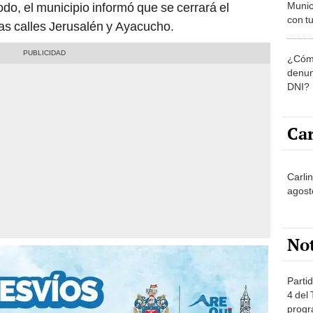
Munic
o, el municipio informó que se cerrará el
con tu
 las calles Jerusalén y Ayacucho.
miemb
de oct
¿Cómo
la O
denun
DNI?
Car
Carli
agost
No
Partid
4 del
progr