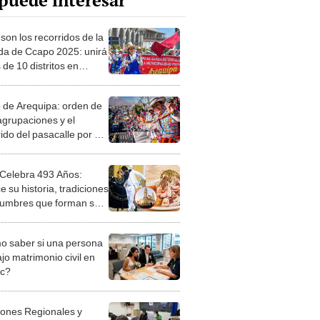
puede interesar
son los recorridos de la
da de Ccapo 2025: unirá
de 10 distritos en
lle por el aniversario
equipa
 de Arequipa: orden de
 agrupaciones y el
ido del pasacalle por su
niversario
 Celebra 493 Años:
 su historia, tradiciones
tumbres que forman su
ia
 saber si una persona
jo matrimonio civil en
ec?
iones Regionales y