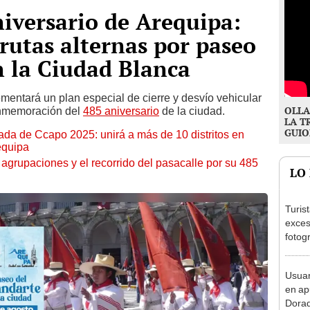
niversario de Arequipa:
 rutas alternas por paseo
n la Ciudad Blanca
mentará un plan especial de cierre y desvío vehicular
OLLA
onmemoración del
485 aniversario
de la ciudad.
LA T
GUIO
rada de Ccapo 2025: unirá a más de 10 distritos en
equipa
agrupaciones y el recorrido del pasacalle por su 485
LO
Turis
exces
fotog
en Cu
recup
Usuar
en ap
Dorad