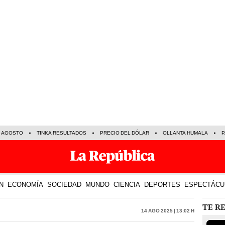
E AGOSTO
TINKA RESULTADOS
PRECIO DEL DÓLAR
OLLANTA HUMALA
P
N
ECONOMÍA
SOCIEDAD
MUNDO
CIENCIA
DEPORTES
ESPECTÁCU
TE R
14 Ago 2025 | 13:02 h