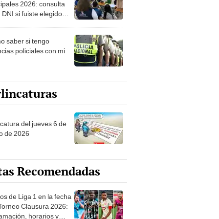
ipales 2026: consulta
 DNI si fuiste elegido
ro de mesa para este 4
ubre en el link oficial de
 saber si tengo
NPE
cias policiales con mi
lincaturas
ncatura del jueves 6 de
o de 2026
tas Recomendadas
os de Liga 1 en la fecha
 Torneo Clausura 2026:
amación, horarios y