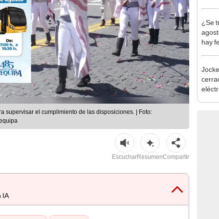
Indec
con m
¿Se t
agost
hay fe
desca
Jocke
cerrad
eléct
abrir
 supervisar el cumplimiento de las disposiciones. | Foto:
requipa
Escuchar
Resumen
Compartir
 IA