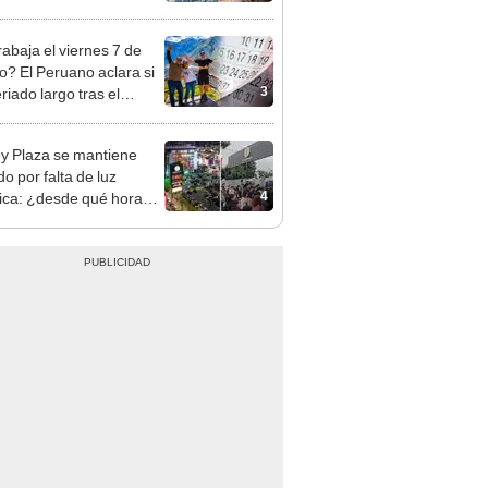
opi multó a la empresa
ás de S/ 19.000
rabaja el viernes 7 de
o? El Peruano aclara si
3
riado largo tras el
nso del 6 de agosto
y Plaza se mantiene
o por falta de luz
4
rica: ¿desde qué hora
á el centro comercial?