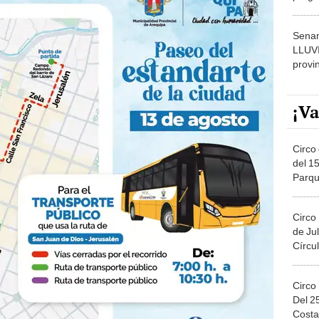
dónde
Senam
LLUV
provi
¡Va
Circo 
del 15
Parqu
Migue
Circo
de Jul
Círcul
Circo
Del 2
Costa