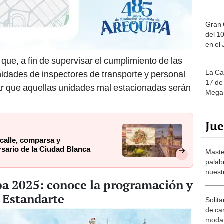
Gran 
del 10
en el
que, a fin de supervisar el cumplimiento de las
La Ca
idades de inspectores de transporte y personal
17 de 
lar que aquellas unidades mal estacionadas serán
Mega 
Ju
calle, comparsa y
sario de la Ciudad Blanca
Maste
palab
nuest
pa 2025: conoce la programación y
l Estandarte
Solita
de ca
moda.