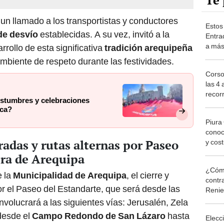
Te 
 un llamado a los transportistas y conductores
Estos 
de desvío
establecidas. A su vez, invitó a la
Entra
a más 
rrollo de esta significativa
tradición arequipeña
pasaca
ambiente de respeto durante las festividades.
de Ar
Corso
las 4
recorr
ostumbres y celebraciones
485 a
nca?
Piura
conoce
rradas y rutas alternas por Paseo
y cos
esenc
era de Arequipa
¿Cómo
e la
Municipalidad de Arequipa
, el cierre y
contra
or el Paseo del Estandarte, que será desde las
Reni
involucrará a las siguientes vías: Jerusalén, Zela
 desde el
Campo Redondo de San Lázaro
hasta
Elecc