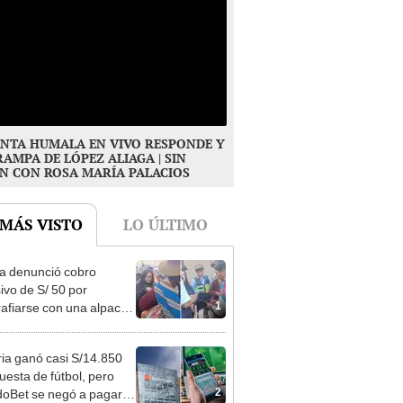
NTA HUMALA EN VIVO RESPONDE Y
RAMPA DE LÓPEZ ALIAGA | SIN
N CON ROSA MARÍA PALACIOS
 MÁS VISTO
LO ÚLTIMO
ta denunció cobro
ivo de S/ 50 por
1
rafiarse con una alpaca
sco y Serenazgo
eró el dinero
ia ganó casi S/14.850
uesta de fútbol, pero
2
oBet se negó a pagar: