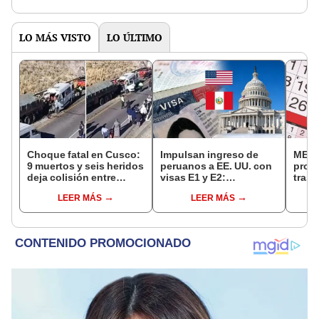
semana"
LO MÁS VISTO
LO ÚLTIMO
Choque fatal en Cusco:
Impulsan ingreso de
MEF 
9 muertos y seis heridos
peruanos a EE. UU. con
prop
deja colisión entre
visas E1 y E2:
trasl
minivan y camión en
emprendedores y
no se
LEER MÁS
LEER MÁS
Espinar
pymes serían los más
“Lune
beneficiados