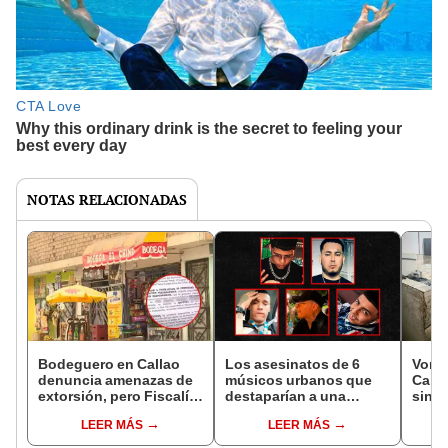
NOTAS RELACIONADAS
Bodeguero en Callao
Los asesinatos de 6
Voraz
denuncia amenazas de
músicos urbanos que
Calla
extorsión, pero Fiscalía
destaparían a una
sinie
archiva su caso:
presunta red mafiosa
caus
LEER MÁS
LEER MÁS
"Mensajes siguieron
defla
llegando toda la