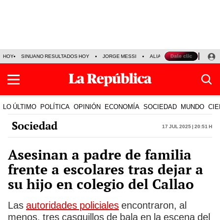
HOY
SINUANO RESULTADOS HOY
JORGE MESSI
ALIANZA LIMA VS SPORT BO
LO ÚLTIMO
POLÍTICA
OPINIÓN
ECONOMÍA
SOCIEDAD
MUNDO
CIE
Sociedad
17 Jul 2025 | 20:51 h
Asesinan a padre de familia
frente a escolares tras dejar a
su hijo en colegio del Callao
Las
autoridades policiales
encontraron, al
menos, tres casquillos de bala en la escena del