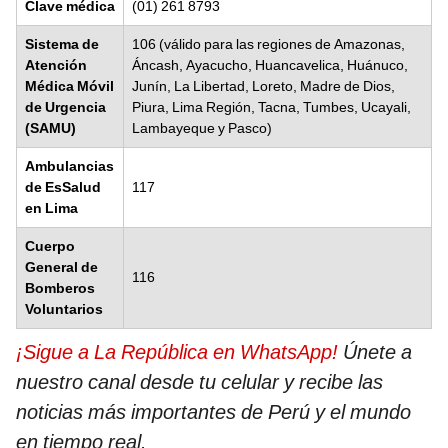
Clave médica
(01) 261 8793
Sistema de
106 (válido para las regiones de Amazonas,
Atención
Áncash, Ayacucho, Huancavelica, Huánuco,
Médica Móvil
Junín, La Libertad, Loreto, Madre de Dios,
de Urgencia
Piura, Lima Región, Tacna, Tumbes, Ucayali,
(SAMU)
Lambayeque y Pasco)
Ambulancias
de EsSalud
117
en Lima
Cuerpo
General de
116
Bomberos
Voluntarios
¡Sigue a La República en WhatsApp!
Únete a
nuestro canal desde tu celular y recibe las
noticias más importantes de Perú y el mundo
en tiempo real.