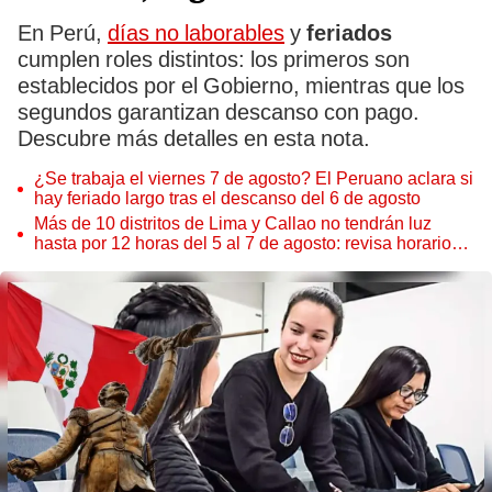
En Perú,
días no laborables
y
feriados
cumplen roles distintos: los primeros son
establecidos por el Gobierno, mientras que los
segundos garantizan descanso con pago.
Descubre más detalles en esta nota.
¿Se trabaja el viernes 7 de agosto? El Peruano aclara si
hay feriado largo tras el descanso del 6 de agosto
Más de 10 distritos de Lima y Callao no tendrán luz
hasta por 12 horas del 5 al 7 de agosto: revisa horarios y
zonas afectadas