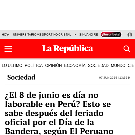
HOY
UNIVERSITARIO VS SPORTING CRISTAL
SINUANO RESULTADOS HOY
CA
LO ÚLTIMO
POLÍTICA
OPINIÓN
ECONOMÍA
SOCIEDAD
MUNDO
CIE
Sociedad
07 Jun 2025 | 13:55 h
¿El 8 de junio es día no
laborable en Perú? Esto se
sabe después del feriado
oficial por el Día de la
Bandera, según El Peruano