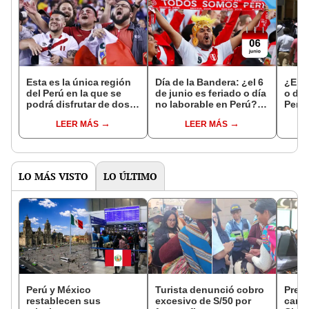
Esta es la única región
Día de la Bandera: ¿el 6
¿El 6
del Perú en la que se
de junio es feriado o día
o día
podrá disfrutar de dos
no laborable en Perú?,
Perú?
feriados consecutivos
esto dice el diario oficial
antes
LEER MÁS
LEER MÁS
este 6 y 7 de junio
El Peruano
debid
Arica
Band
LO MÁS VISTO
LO ÚLTIMO
Perú y México
Turista denunció cobro
Pres
restablecen sus
excesivo de S/50 por
cambi