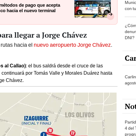
Munic
 métodos de pago que acepta
con tu
ico hacia el nuevo terminal
miemb
de oct
¿Cómo
la O
denun
ara llegar a Jorge Chávez
DNI?
 rutas hacia el
nuevo aeropuerto Jorge Chávez
.
Car
s al Callao)
: el bus saldrá desde el cruce de las
a, continuará por Tomás Valle y Morales Duárez hasta
Carli
rge Chávez.
agost
No
Partid
4 del
progr