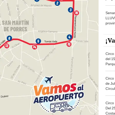
dónde
Senam
LLUV
provi
¡Va
Circo 
del 15
Parqu
Migue
Circo
de Jul
Círcul
Circo
Del 2
Costa