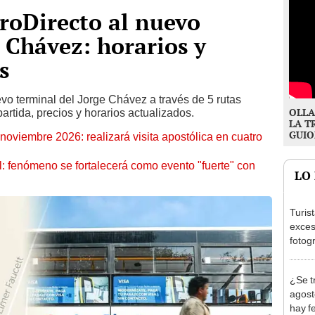
eroDirecto al nuevo
 Chávez: horarios y
s
vo terminal del Jorge Chávez a través de 5 rutas
OLLA
partida, precios y horarios actualizados.
LA T
GUIO
oviembre 2026: realizará visita apostólica en cuatro
: fenómeno se fortalecerá como evento "fuerte" con
LO
Turis
exces
fotog
en Cu
recup
¿Se t
agost
hay fe