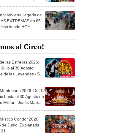
 ver
hi advierte llegada de
IAS EXTREMAS en 65
ncias desde HOY
mos al Circo!
de las Estrellas 2026:
 Julio al 30 Agosto.
e de las Leyendas - San
l
 Montecarlo 2026: Del 17
io hasta el 30 Agosto en
o Militar - Jesús María
 Místico Condor 2026:
5 de Junio. Explanada
 21