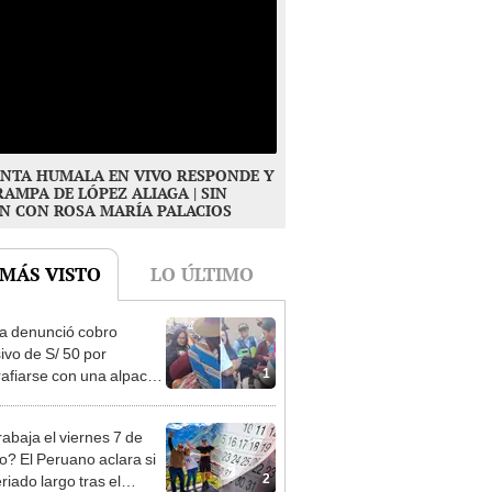
NTA HUMALA EN VIVO RESPONDE Y
RAMPA DE LÓPEZ ALIAGA | SIN
N CON ROSA MARÍA PALACIOS
 MÁS VISTO
LO ÚLTIMO
ta denunció cobro
ivo de S/ 50 por
1
rafiarse con una alpaca
sco y Serenazgo
eró el dinero
rabaja el viernes 7 de
o? El Peruano aclara si
2
riado largo tras el