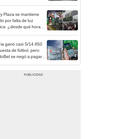
nso del 6 de agosto
y Plaza se mantiene
o por falta de luz
3
rica: ¿desde qué hora
á el centro comercial?
ia ganó casi S/14.850
uesta de fútbol, pero
4
oBet se negó a pagar:
opi multó a la empresa
ás de S/ 19.000