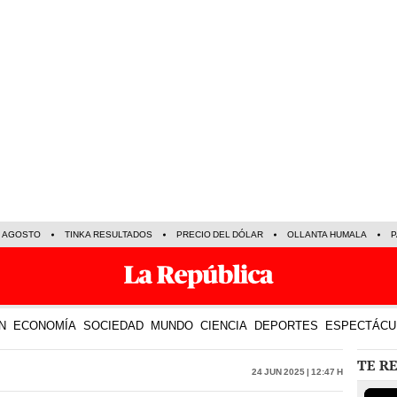
E AGOSTO
TINKA RESULTADOS
PRECIO DEL DÓLAR
OLLANTA HUMALA
P
N
ECONOMÍA
SOCIEDAD
MUNDO
CIENCIA
DEPORTES
ESPECTÁCU
TE R
24 Jun 2025 | 12:47 h