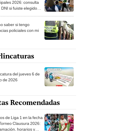
ipales 2026: consulta
 DNI si fuiste elegido
ro de mesa para este 4
ubre en el link oficial de
 saber si tengo
NPE
cias policiales con mi
lincaturas
ncatura del jueves 6 de
o de 2026
tas Recomendadas
os de Liga 1 en la fecha
 Torneo Clausura 2026:
amación, horarios y