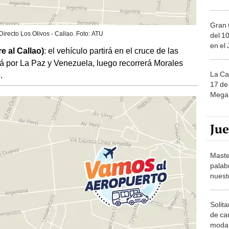
Gran 
irecto Los Olivos - Callao. Foto: ATU
del 10
en el
e al Callao)
: el vehículo partirá en el cruce de las
rá por La Paz y Venezuela, luego recorrerá Morales
La Ca
.
17 de 
Mega 
Ju
Maste
palab
nuest
Solita
de ca
moda.