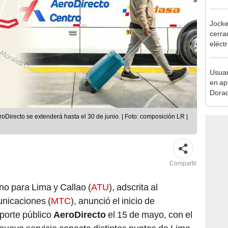
desca
Jocke
cerrad
eléct
abrir
Usuar
en ap
Dorad
Indec
con m
Directo se extenderá hasta el 30 de junio. | Foto: composición LR |
Compartir
no para Lima y Callao (
ATU
), adscrita al
unicaciones (
MTC
), anunció el inicio de
sporte público
AeroDirecto
el 15 de mayo, con el